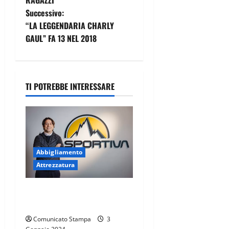
RAGAZZI
v
Successivo:
i
“LA LEGGENDARIA CHARLY
GAUL” FA 13 NEL 2018
g
a
TI POTREBBE INTERESSARE
z
i
o
n
Abbigliamento
Attrezzatura
e
LA SPORTIVA PRESENTA
a
AARON OROZCO
r
Comunicato Stampa
3