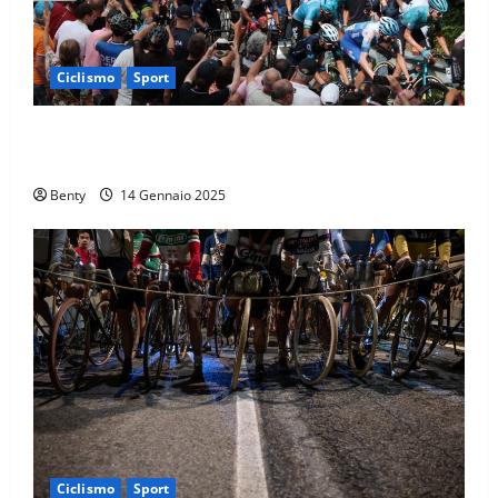
Ciclismo
Sport
Il Giro d’Italia e il Giro Women: Spettacolo sul Muro
di Ca’ del Poggio
Benty
14 Gennaio 2025
Ciclismo
Sport