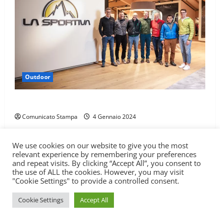
Outdoor
LA SPORTIVA È SPONSOR DI TROFEO SKI ALP 4 VALLI
Comunicato Stampa
4 Gennaio 2024
We use cookies on our website to give you the most
Carica qui il tuo percorso
Test
Itinerari
relevant experience by remembering your preferences
and repeat visits. By clicking “Accept All”, you consent to
Attrezzatura
Sport
Outdoor
Libri
WikiPedala
the use of ALL the cookies. However, you may visit
Contatti
"Cookie Settings" to provide a controlled consent.
Copyright © All rights reserved.
|
MoreNews
di AF
Cookie Settings
Accept All
themes.