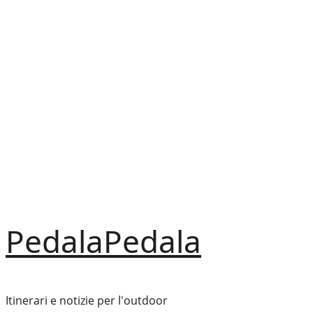
Vai
al
contenuto
PedalaPedala
Itinerari e notizie per l'outdoor