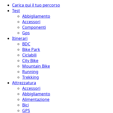
Menu
Carica qui il tuo percorso
principale
Test
Abbigliamento
Accessori
Componenti
Gps
Itinerari
BDC
Bike Park
Ciclabili
City Bike
Mountain Bike
Running
Trekking
Attrezzatura
Accessori
Abbigliamento
Alimentazione
Bici
GPS