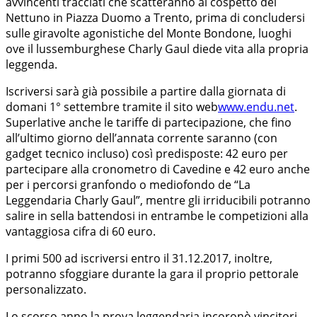
avvincenti tracciati che scatteranno al cospetto del
Nettuno in Piazza Duomo a Trento, prima di concludersi
sulle giravolte agonistiche del Monte Bondone, luoghi
ove il lussemburghese Charly Gaul diede vita alla propria
leggenda.
Iscriversi sarà già possibile a partire dalla giornata di
domani 1° settembre tramite il sito web
www.endu.net
.
Superlative anche le tariffe di partecipazione, che fino
all’ultimo giorno dell’annata corrente saranno (con
gadget tecnico incluso) così predisposte: 42 euro per
partecipare alla cronometro di Cavedine e 42 euro anche
per i percorsi granfondo o mediofondo de “La
Leggendaria Charly Gaul”, mentre gli irriducibili potranno
salire in sella battendosi in entrambe le competizioni alla
vantaggiosa cifra di 60 euro.
I primi 500 ad iscriversi entro il 31.12.2017, inoltre,
potranno sfoggiare durante la gara il proprio pettorale
personalizzato.
Lo scorso anno la prova leggendaria incoronò vincitori