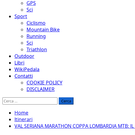
GPS
Sci
Sport
Ciclismo
Mountain Bike
Running
Sci
Triathlon
Outdoor
Libri
WikiPedala
Contatti
COOKIE POLICY
DISCLAIMER
Ricerca
per:
Home
Itinerari
VAL SERIANA MARATHON COPPA LOMBARDIA MTB: I