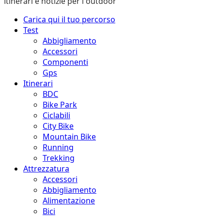
Itinerari e notizie per l'outdoor
Menu
Carica qui il tuo percorso
principale
Test
Abbigliamento
Accessori
Componenti
Gps
Itinerari
BDC
Bike Park
Ciclabili
City Bike
Mountain Bike
Running
Trekking
Attrezzatura
Accessori
Abbigliamento
Alimentazione
Bici