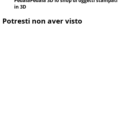
PedalaPedala 3D lo shop di oggetti stampati
in 3D
Potresti non aver visto