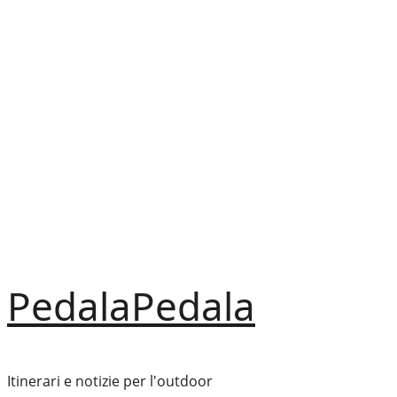
Vai
al
contenuto
PedalaPedala
Itinerari e notizie per l'outdoor