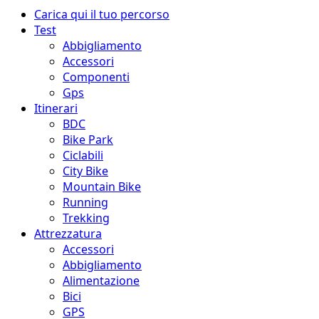
Menu
Carica qui il tuo percorso
principale
Test
Abbigliamento
Accessori
Componenti
Gps
Itinerari
BDC
Bike Park
Ciclabili
City Bike
Mountain Bike
Running
Trekking
Attrezzatura
Accessori
Abbigliamento
Alimentazione
Bici
GPS