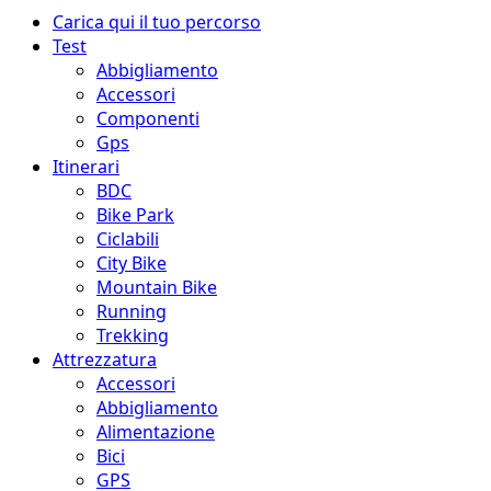
Menu
Carica qui il tuo percorso
principale
Test
Abbigliamento
Accessori
Componenti
Gps
Itinerari
BDC
Bike Park
Ciclabili
City Bike
Mountain Bike
Running
Trekking
Attrezzatura
Accessori
Abbigliamento
Alimentazione
Bici
GPS