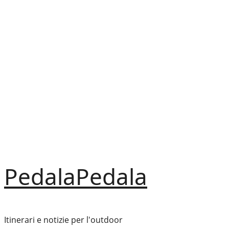
Vai
al
contenuto
PedalaPedala
Itinerari e notizie per l'outdoor