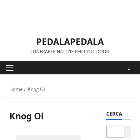
Vai
al
contenuto
PEDALAPEDALA
ITINERARI E NOTIZIE PER L'OUTDOOR
Menu
principale
Home
Knog Oi
Knog Oi
CERCA
Cerca