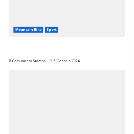
Mountain Bike
Sport
CANNONDALE MOUNTAIN BIKE TOUR
TOSCANA, CALENDARIO 2024
Comunicato Stampa
5 Gennaio 2024