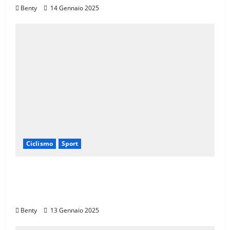
Benty
14 Gennaio 2025
Ciclismo
Sport
Eroica e Ferrarini: Una Partnership per
Promuovere l’Eccellenza Italiana nel
Mondo
Benty
13 Gennaio 2025