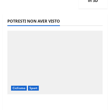
in 3D
KNOG
“OI”
BIKE
BELL
POTRESTI NON AVER VISTO
Ciclismo
Sport
Il Giro d’Italia e il Giro Women: Spettacolo
sul Muro di Ca’ del Poggio