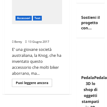
Sostieni il
Accessori
Test
progetto
con...
TEST: CAMPANELLO PER
BICI KNOG “OI” BIKE BELL
Benty
13 Giugno 2017
E’ una giovane società
australiana, la Knog, che ha
inventato questo
accessorio che molti biker
aborrano, ma...
PedalaPedala
Leggi
Puoi leggere ancora
3D lo
di
più
shop di
su
oggetti
TEST:
CAMPANELLO
stampati
PER
BICI