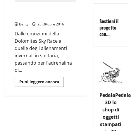
CONFESSIONI DI UN RUNNER
D’ALTA QUOTA
Sostieni il
Benty
28 Ottobre 2016
progetto
Dalle emozioni della
con...
Dolomites Sky Race a
quelle degli allenamenti
invernali in solitaria,
passando per l’adrenalina
di...
Leggi
Puoi leggere ancora
di
più
su
PedalaPedala
CONFESSIONI
3D lo
DI
UN
shop di
RUNNER
D’ALTA
oggetti
QUOTA
stampati