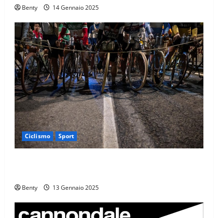
Benty
14 Gennaio 2025
Ciclismo
Sport
Eroica e Ferrarini: Una Partnership per Promuovere
l’Eccellenza Italiana nel Mondo
Benty
13 Gennaio 2025