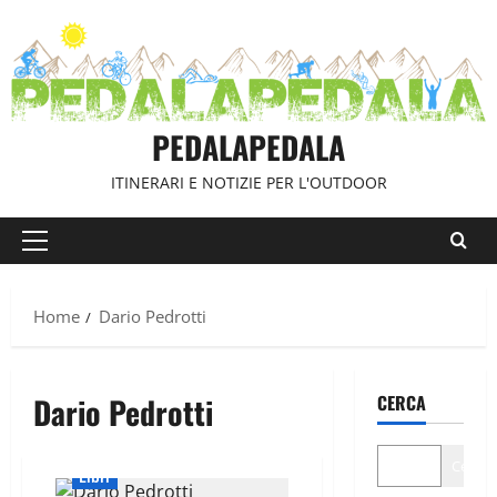
Vai
al
contenuto
PEDALAPEDALA
ITINERARI E NOTIZIE PER L'OUTDOOR
Menu
principale
Home
Dario Pedrotti
Dario Pedrotti
CERCA
Cerca
Libri