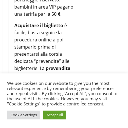
bambini in area VIP pagano
una tariffa pari a 50 €.
Acquistare il biglietto
è
facile, basta seguire la
procedura online a poi
stamparlo prima di
presentarsi alla corsia
dedicata “prevendite” alle
biglietterie. La
prevendita
online
(www.liveticket.it/ucimtbworldcupvaldisole)
We use cookies on our website to give you the most
relevant experience by remembering your preferences
è aperta sino a mercoledì
and repeat visits. By clicking “Accept All”, you consent to
23 agosto alle ore 12; a
the use of ALL the cookies. However, you may visit
"Cookie Settings" to provide a controlled consent.
partire dal giorno
successivo saranno aperti
Cookie Settings
Accept All
gli sportelli della biglietteria
Funivie Daolasa.