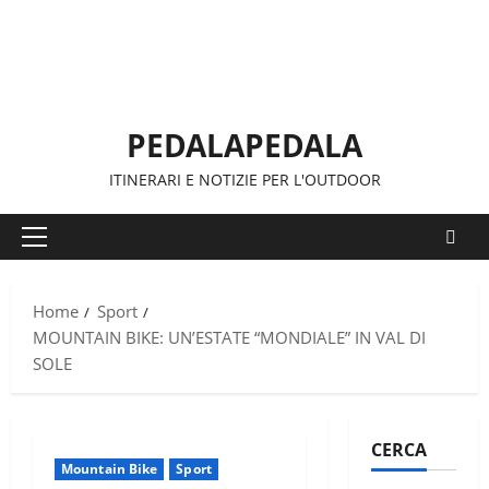
Vai
al
contenuto
PEDALAPEDALA
ITINERARI E NOTIZIE PER L'OUTDOOR
Menu
principale
Home
Sport
MOUNTAIN BIKE: UN’ESTATE “MONDIALE” IN VAL DI
SOLE
CERCA
Mountain Bike
Sport