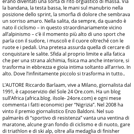
erano diventati una sorta di rito orgiastico di massa. Via
la bandana, la testa bassa, le mani sul manubrio nella
posizione dello sprint, la smorfia di dolore che sembrava
un sorriso amaro. Nella salita, da sempre, da quando è
nato il ciclismo – in questo straordinariamente vicino
all’alpinismo – c’è il momento più alto di uno sport che
parla con il sudore, i muscoli e il cuore oltreché con le
ruote e i pedali. Una pretesa assurda quella di cercare di
conquistare le salite. Sfida al proprio limite e alla fatica
che per una strana alchimia, fisica ma anche interiore, si
trasforma in ebbrezza e gioia intima soltanto all’arrivo. In
alto. Dove l’infinitamente piccolo si trasforma in tutto..
L’AUTORE Riccardo Barlaam, vive a Milano, giornalista dal
1991, è caposervizio del Sole 24 Ore.com. Ha un blog
sull’Africa (africa.blog. ilsole- 24ore.com) e ogni mese
commenta i fatti economici per “Nigrizia”. Nel 2008 ha
vinto il premio giornalistico Enzo Baldoni. Nel suo
palmarès di “sportivo di resistenza” vanta una ventina di
maratone, alcune gran fondo di ciclismo e di nuoto, gare
di triathlon e di ski alp, oltre alla medaglia di finisher