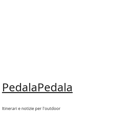
Vai
al
contenuto
PedalaPedala
Itinerari e notizie per l'outdoor