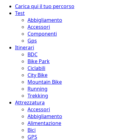
Menu
Carica qui il tuo percorso
principale
Test
Abbigliamento
Accessori
Componenti
Gps
Itinerari
BDC
Bike Park
Ciclabili
City Bike
Mountain Bike
Running
Trekking
Attrezzatura
Accessori
Abbigliamento
Alimentazione
Bici
GPS