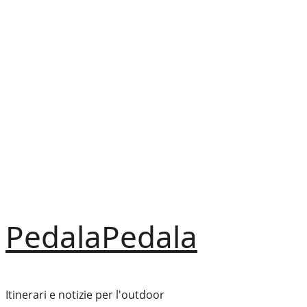
Vai
al
contenuto
PedalaPedala
Itinerari e notizie per l'outdoor