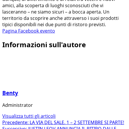
amici, alla scoperta di luoghi sconosciuti che vi
lasceranno – ne siamo sicuri – a bocca aperta. Un
territorio da scoprire anche attraverso i suoi prodotti
tipici disponibili nei due punti di ristoro previsti.
Pagina Facebook evento
Informazioni sull'autore
Benty
Administrator
Visualizza tutti gli articoli
Navigazione
Precedente:
LA VIA DEL SALE. 1 – 2 SETTEMBRE SI PARTE!
Successivo:
JUSTIN LEOV ANNUNCIA IL RITIRO DALLE