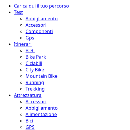
Menu
Carica qui il tuo percorso
principale
Test
Abbigliamento
Accessori
Componenti
Gps
Itinerari
BDC
Bike Park
Ciclabili
City Bike
Mountain Bike
Running
Trekking
Attrezzatura
Accessori
Abbigliamento
Alimentazione
Bici
GPS