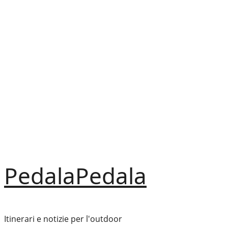
Vai
al
contenuto
PedalaPedala
Itinerari e notizie per l'outdoor