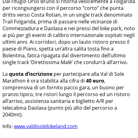
Dal rifugio Orso Bruno si ritorna velocemente a Folgarida
per ricongiungersi con il percorso “corto” che punta
dritto verso Costa Rotian, in un single track denominato
Trail Folgarida, prima di passare nelle vicinanze di
Commezzadura e Daolasa e nei pressi del bike park, noto
ai più per gli eventi di calibro internazionale ospitati negli
ultimi anni. Ai corridori, dopo un lauto ristoro presso il
paese di Piano, spetta un’altra salita tosta fino a
Bolentina, fatica ripagata dal divertimento dell’ultimo
single track ‘Direttissima Malè’ che condurrà all’arrivo.
La
quota d’iscrizione
per partecipare alla Val di Sole
Marathon è ora stabilita alla cifra di
40 euro
,
comprensiva di un fornito pacco gara, un buono per
pranzo tipico, tre ristori lungo il percorso ed un ristoro
all’arrivo, assistenza sanitaria e biglietto A/R per
telecabina Daolasa (punto più alto del percorso a
2040mt).
Info:
www.valdisolebikeland.com