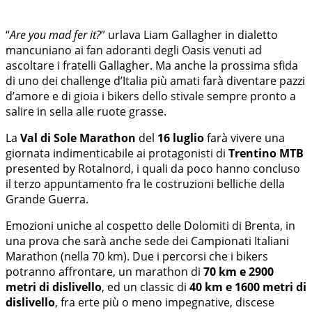
“
Are you mad fer it?
” urlava Liam Gallagher in dialetto
mancuniano ai fan adoranti degli Oasis venuti ad
ascoltare i fratelli Gallagher. Ma anche la prossima sfida
di uno dei challenge d’Italia più amati farà diventare pazzi
d’amore e di gioia i bikers dello stivale sempre pronto a
salire in sella alle ruote grasse.
La
Val di Sole Marathon
del
16 luglio
farà vivere una
giornata indimenticabile ai protagonisti di
Trentino MTB
presented by Rotalnord, i quali da poco hanno concluso
il terzo appuntamento fra le costruzioni belliche della
Grande Guerra.
Emozioni uniche al cospetto delle Dolomiti di Brenta, in
una prova che sarà anche sede dei Campionati Italiani
Marathon (nella 70 km). Due i percorsi che i bikers
potranno affrontare, un marathon di
70 km e 2900
metri di dislivello
, ed un classic di
40 km e 1600 metri di
dislivello
, fra erte più o meno impegnative, discese