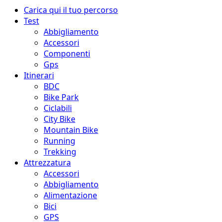
Menu
Carica qui il tuo percorso
principale
Test
Abbigliamento
Accessori
Componenti
Gps
Itinerari
BDC
Bike Park
Ciclabili
City Bike
Mountain Bike
Running
Trekking
Attrezzatura
Accessori
Abbigliamento
Alimentazione
Bici
GPS