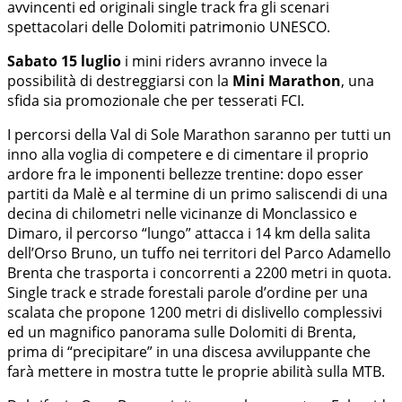
avvincenti ed originali single track fra gli scenari
spettacolari delle Dolomiti patrimonio UNESCO.
Sabato 15 luglio
i mini riders avranno invece la
possibilità di destreggiarsi con la
Mini Marathon
, una
sfida sia promozionale che per tesserati FCI.
I percorsi della Val di Sole Marathon saranno per tutti un
inno alla voglia di competere e di cimentare il proprio
ardore fra le imponenti bellezze trentine: dopo esser
partiti da Malè e al termine di un primo saliscendi di una
decina di chilometri nelle vicinanze di Monclassico e
Dimaro, il percorso “lungo” attacca i 14 km della salita
dell’Orso Bruno, un tuffo nei territori del Parco Adamello
Brenta che trasporta i concorrenti a 2200 metri in quota.
Single track e strade forestali parole d’ordine per una
scalata che propone 1200 metri di dislivello complessivi
ed un magnifico panorama sulle Dolomiti di Brenta,
prima di “precipitare” in una discesa avviluppante che
farà mettere in mostra tutte le proprie abilità sulla MTB.