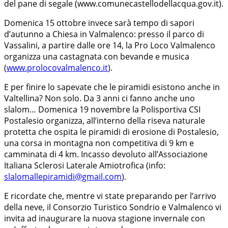
del pane di segale (www.comunecastellodellacqua.gov.it).
Domenica 15 ottobre invece sarà tempo di sapori
d’autunno a Chiesa in Valmalenco: presso il parco di
Vassalini, a partire dalle ore 14, la Pro Loco Valmalenco
organizza una castagnata con bevande e musica
(
www.prolocovalmalenco.it
).
E per finire lo sapevate che le piramidi esistono anche in
Valtellina? Non solo. Da 3 anni ci fanno anche uno
slalom… Domenica 19 novembre la Polisportiva CSI
Postalesio organizza, all’interno della riseva naturale
protetta che ospita le piramidi di erosione di Postalesio,
una corsa in montagna non competitiva di 9 km e
camminata di 4 km. Incasso devoluto all’Associazione
Italiana Sclerosi Laterale Amiotrofica (info:
slalomallepiramidi@gmail.com
).
E ricordate che, mentre vi state preparando per l’arrivo
della neve, il Consorzio Turistico Sondrio e Valmalenco vi
invita ad inaugurare la nuova stagione invernale con