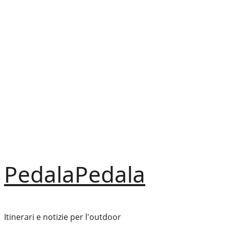
Vai
al
contenuto
PedalaPedala
Itinerari e notizie per l'outdoor