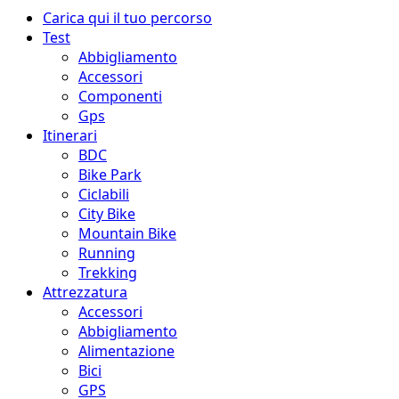
Menu
Carica qui il tuo percorso
principale
Test
Abbigliamento
Accessori
Componenti
Gps
Itinerari
BDC
Bike Park
Ciclabili
City Bike
Mountain Bike
Running
Trekking
Attrezzatura
Accessori
Abbigliamento
Alimentazione
Bici
GPS