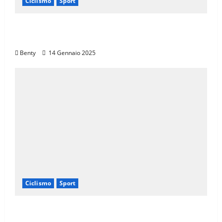
Ciclismo
Sport
Il Giro d’Italia e il Giro Women: Spettacolo
sul Muro di Ca’ del Poggio
Benty
14 Gennaio 2025
Ciclismo
Sport
Eroica e Ferrarini: Una Partnership per
Promuovere l’Eccellenza Italiana nel