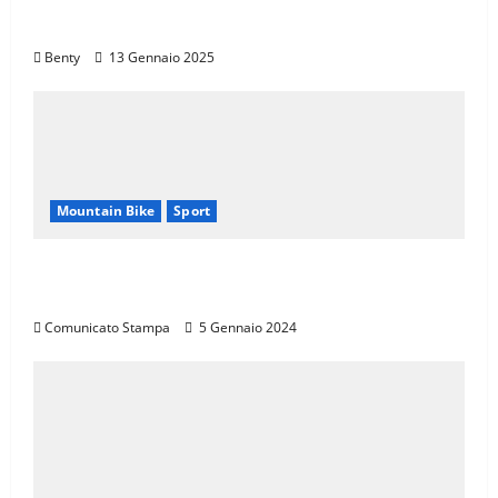
Mondo
Benty
13 Gennaio 2025
Mountain Bike
Sport
CANNONDALE MOUNTAIN BIKE TOUR
TOSCANA, CALENDARIO 2024
Comunicato Stampa
5 Gennaio 2024