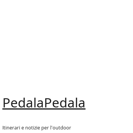
Vai
al
contenuto
PedalaPedala
Itinerari e notizie per l'outdoor