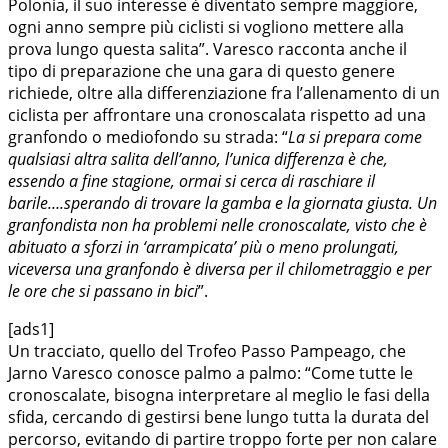
Polonia, il suo interesse è diventato sempre maggiore,
ogni anno sempre più ciclisti si vogliono mettere alla
prova lungo questa salita”. Varesco racconta anche il
tipo di preparazione che una gara di questo genere
richiede, oltre alla differenziazione fra l’allenamento di un
ciclista per affrontare una cronoscalata rispetto ad una
granfondo o mediofondo su strada: “
La si prepara come
qualsiasi altra salita dell’anno, l’unica differenza è che,
essendo a fine stagione, ormai si cerca di raschiare il
barile….sperando di trovare la gamba e la giornata giusta. Un
granfondista non ha problemi nelle cronoscalate, visto che è
abituato a sforzi in ‘arrampicata’ più o meno prolungati,
viceversa una granfondo è diversa per il chilometraggio e per
le ore che si passano in bici
”.
[ads1]
Un tracciato, quello del Trofeo Passo Pampeago, che
Jarno Varesco conosce palmo a palmo: “Come tutte le
cronoscalate, bisogna interpretare al meglio le fasi della
sfida, cercando di gestirsi bene lungo tutta la durata del
percorso, evitando di partire troppo forte per non calare