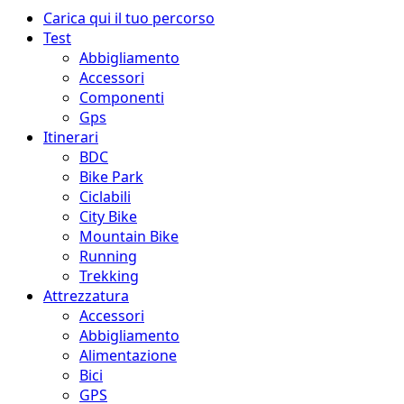
Menu
Carica qui il tuo percorso
principale
Test
Abbigliamento
Accessori
Componenti
Gps
Itinerari
BDC
Bike Park
Ciclabili
City Bike
Mountain Bike
Running
Trekking
Attrezzatura
Accessori
Abbigliamento
Alimentazione
Bici
GPS