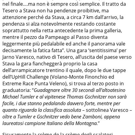
nel finale….ma non è sempre così semplice. Il tratto da
Tesero a Stava non ha pendenze proibitive, ma
attenzione perché da Stava, a circa 7 km dall’arrivo, la
pendenza si alza notevolmente restando costante
soprattutto nella retta antecedente la prima galleria,
mentre il pezzo da Pampeago al Passo diventa
leggermente più pedalabile ed anche il panorama vale
decisamente la fatica fatta”. Una gara ‘sentitissima’ per
Jarno Varesco, nativo di Tesero, all’uscita del paese verso
Stava la gara fiancheggerà proprio la casa
dell’arrampicatore trentino il quale, dopo le due tappe
dell’UpHill Challenge (Volano-Monte Finonchio ed
Extreme Race Punta Veleno), si trova al terzo posto in
graduatoria: “
Guadagnare oltre 30 secondi all’altoatesino
Michael Tumler e al vipitenese Thomas Gschnitzer non sarà
facile, i due stanno pedalando davvero forte, mentre per
quanto riguarda la classifica assoluta
– sottolinea Varesco –
oltre a Tumler e Gschnitzer vedo bene Zamboni, appena
laureatosi campione Italiano della Montagna.
”
Sicuramente la crème de la crème degli scalatori