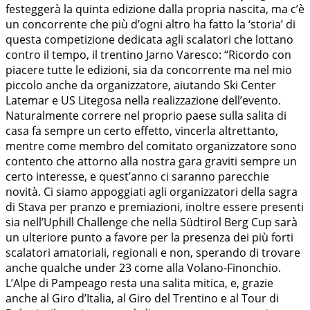
festeggerà la quinta edizione dalla propria nascita, ma c’è
un concorrente che più d’ogni altro ha fatto la ‘storia’ di
questa competizione dedicata agli scalatori che lottano
contro il tempo, il trentino Jarno Varesco: “Ricordo con
piacere tutte le edizioni, sia da concorrente ma nel mio
piccolo anche da organizzatore, aiutando Ski Center
Latemar e US Litegosa nella realizzazione dell’evento.
Naturalmente correre nel proprio paese sulla salita di
casa fa sempre un certo effetto, vincerla altrettanto,
mentre come membro del comitato organizzatore sono
contento che attorno alla nostra gara graviti sempre un
certo interesse, e quest’anno ci saranno parecchie
novità. Ci siamo appoggiati agli organizzatori della sagra
di Stava per pranzo e premiazioni, inoltre essere presenti
sia nell’Uphill Challenge che nella Südtirol Berg Cup sarà
un ulteriore punto a favore per la presenza dei più forti
scalatori amatoriali, regionali e non, sperando di trovare
anche qualche under 23 come alla Volano-Finonchio.
L’Alpe di Pampeago resta una salita mitica, e, grazie
anche al Giro d’Italia, al Giro del Trentino e al Tour di