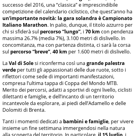
successo del 2016, una “classica” e imprescindibile
competizione del calendario ciclistico, che quest’anno ha
un’importante novità: la gara solandra è Campionato
Italiano Marathon
. In palio, dunque, il titolo azzurro per
chi si sfiderà sul
percorso “lungo”
, i
70 km
con pendenza
massima 26.7% (media 7%), 3.100 metri di dislivello. In
concomitanza, ma con partenza distinta, ci sarà la corsa
sul
percorso “breve”
,
40 km
per 1.600 metri di dislivello.
La
Val
di Sole
si riconferma così una
grande palestra
verde
per tutti gli appassionati delle due ruote, sotto i
riflettori come sede di importanti manifestazioni,
compresa l’ultima tappa di Coppa del Mondo MTB.
Merito dei percorsi, adatti a sportivi di ogni livello, ciclisti
dilettanti e famiglie, e dell’incanto di un territorio
incantevole da esplorare, ai piedi dell’Adamello e delle
Dolomiti di Brenta.
Tanti i momenti dedicati a
bambini e famiglie
, per vivere
insieme un fine settimana immergendosi nella natura
alla scoperta del territorio. In particolare,
il 15 luglio
, i