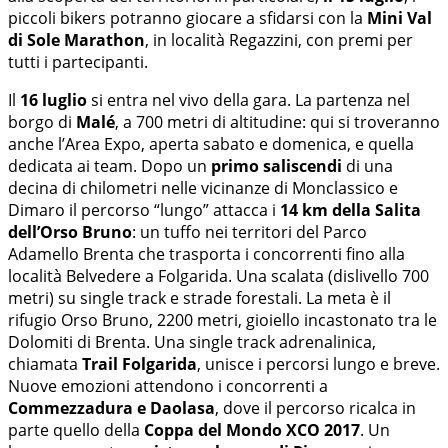
piccoli bikers potranno giocare a sfidarsi con la
Mini Val
di Sole Marathon
, in località Regazzini, con premi per
tutti i partecipanti.
Il
16 luglio
si entra nel vivo della gara. La partenza nel
borgo di
Malé
, a 700 metri di altitudine: qui si troveranno
anche l’Area Expo, aperta sabato e domenica, e quella
dedicata ai team. Dopo un
primo saliscendi
di una
decina di chilometri nelle vicinanze di Monclassico e
Dimaro il percorso “lungo” attacca i
14 km della Salita
dell’Orso Bruno
: un tuffo nei territori del Parco
Adamello Brenta che trasporta i concorrenti fino alla
località Belvedere a Folgarida. Una scalata (dislivello 700
metri) su single track e strade forestali. La meta è il
rifugio Orso Bruno, 2200 metri, gioiello incastonato tra le
Dolomiti di Brenta. Una single track adrenalinica,
chiamata
Trail Folgarida
, unisce i percorsi lungo e breve.
Nuove emozioni attendono i concorrenti a
Commezzadura e Daolasa
, dove il percorso ricalca in
parte quello della
Coppa del Mondo XCO 2017
. Un