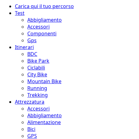
Menu
Carica qui il tuo percorso
principale
Test
Abbigliamento
Accessori
Componenti
Gps
Itinerari
BDC
Bike Park
Ciclabili
City Bike
Mountain Bike
Running
Trekking
Attrezzatura
Accessori
Abbigliamento
Alimentazione
Bici
GPS