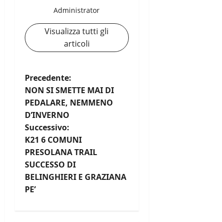
Administrator
Visualizza tutti gli
articoli
N
Precedente:
NON SI SMETTE MAI DI
a
PEDALARE, NEMMENO
D’INVERNO
v
Successivo:
i
K21 6 COMUNI
PRESOLANA TRAIL
g
SUCCESSO DI
BELINGHIERI E GRAZIANA
a
PE’
z