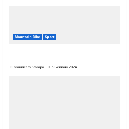
Mountain Bike
Sport
CANNONDALE MOUNTAIN BIKE TOUR
TOSCANA, CALENDARIO 2024
Comunicato Stampa
5 Gennaio 2024