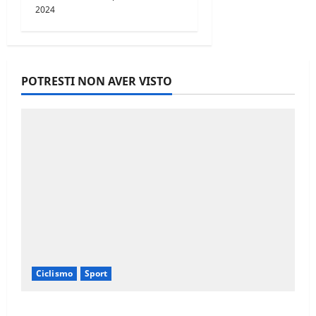
2024
POTRESTI NON AVER VISTO
Ciclismo
Sport
Il Giro d’Italia e il Giro Women: Spettacolo