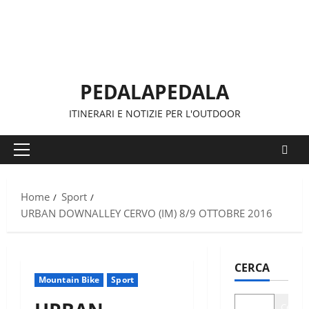
Vai
al
contenuto
PEDALAPEDALA
ITINERARI E NOTIZIE PER L'OUTDOOR
Menu
principale
Home
Sport
URBAN DOWNALLEY CERVO (IM) 8/9 OTTOBRE 2016
CERCA
Mountain Bike
Sport
Cerca