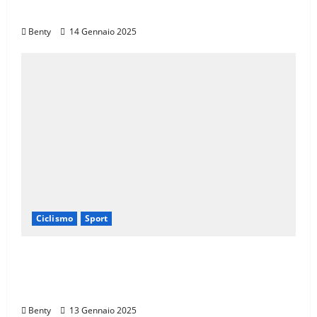
sul Muro di Ca’ del Poggio
Benty
14 Gennaio 2025
Ciclismo
Sport
Eroica e Ferrarini: Una Partnership per
Promuovere l’Eccellenza Italiana nel
Mondo
Benty
13 Gennaio 2025