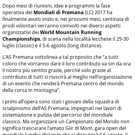
Dopo mesi di riunioni, idee e programmi la fase
operativa dei
Mondiali di Premana
(LC) 2017 ha
finalmente avuto inizio e, nei prossimi mesi, centinaia di
prodi volontari verranno coinvolti nei diversi aspetti
organizzativi dei
World Mountain Running
Championships
, di scena nella località lecchese il 29-30
luglio (classic) e il 5-6 agosto (long distance).
L’AS Premana sottolinea a tal proposito che “a tutti
coloro che vorranno dare il loro contributo va sin da ora
il nostro più sentito grazie, perché solo grazie al
contributo di tutti si riuscirà al meglio nell’organizzazione
di un evento che renderà Premana centro del mondo
della corsa in montagna”.
I primi all’opera sono stati i giovani della squadra di
scialpinismo dell’AS Premana, impegnati nei lavori di
sistemazione e pulizia del percorso del mondiale
classico. Ma organizzare un Campionato del Mondo non
significa trascurare l’amato Giir di Mont, gara open del
mondiale lunghe distanze che si disputerà il 6 agosto, il