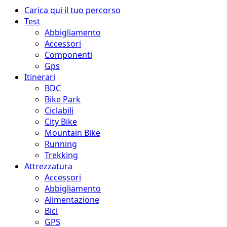
Menu
Carica qui il tuo percorso
principale
Test
Abbigliamento
Accessori
Componenti
Gps
Itinerari
BDC
Bike Park
Ciclabili
City Bike
Mountain Bike
Running
Trekking
Attrezzatura
Accessori
Abbigliamento
Alimentazione
Bici
GPS