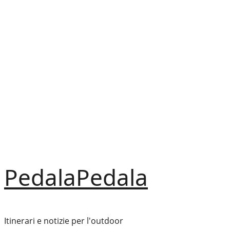
Vai
al
contenuto
PedalaPedala
Itinerari e notizie per l'outdoor