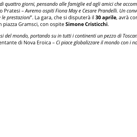
i quattro giorni, pensando alle famiglie ed agli amici che accomp
o Pratesi –
Avremo ospiti Fiona May e Cesare Prandelli. Un conv
 le prestazioni
”. La gara, che si disputerà il
30 aprile
, avrà c
in piazza Gramsci, con ospite
Simone Cristicchi
.
si del mondo, portando su in tutti i continenti un pezzo di Toscana 
entante di Nova Eroica –
Ci piace globalizzare il mondo con i nos