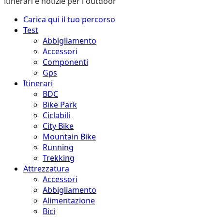
Itinerari e notizie per l'outdoor
Menu
Carica qui il tuo percorso
principale
Test
Abbigliamento
Accessori
Componenti
Gps
Itinerari
BDC
Bike Park
Ciclabili
City Bike
Mountain Bike
Running
Trekking
Attrezzatura
Accessori
Abbigliamento
Alimentazione
Bici