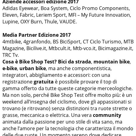
Aziende accessori edizione 2017
Adidas Eyewear, Boa System, Ciclo Promo Components,
Eleven, Fabric, Leriem Sport, MFI – My Future Innovation,
Lupine, OXY Burn, Thule, VAUDE.
Media Partner Edizione 2017
4mtbike, 4granfondo, BS BiciSport, CT Ciclo Turismo, MTB
Magazine, Bicilive.it, Mtbcult.it, Mtb-vco.it, Bicimagazine.it,
TRC Tv.
Cosa è Bike Shop Test?
Bici da strada
,
mountain bike
,
e-bike
,
urban bike
, ma anche componentistica,
integratori, abbigliamento e accessori: con una
registrazione
gratuita
è possibile provare il top di
gamma offerto da tutte queste categorie merceologiche.
Ma non solo, perché Bike Shop Test offre molto più: è un
weekend all’insegna del ciclismo, dove gli appassionati si
trovano (e ritrovano) senza distinzioni tra ruote strette o
grasse, meccanica o elettrica. Una vera
community
animata dalla passione per uno stile di vita sano, ma
anche l’amore per la tecnologia che caratterizza il mondo
delle due ruote. Un momento sereno dove dedicare