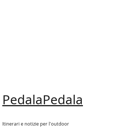
Vai
al
contenuto
PedalaPedala
Itinerari e notizie per l'outdoor