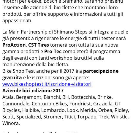
motori per e-bike, Bosch e Shimano, saranno presenti
insieme alle aziende di biciclette che montano i loro
prodotti, per offrire supporto e informazioni a tutti gli
appassionati.
La Main Partnership di Shimano Steps si integra a quelle
già presenti: a rigenerare le energie di tutti i tester sarà
ProAction
,
CST Tires
tornerà con tutta la sua nuova
gamma prodotti e
Pro-Tec
completerà il programma
degli eventi con tanti workshop istruttivi sulla
manutenzione della bicicletta.
Bike Shop Test anche per il 2017 è a
partecipazione
gratuita
e le iscrizioni sono già aperte:
www.bikeshoptest.it/iscrizione-visitatori
Aziende bici edizione 2017
Atala, Bergamont, Bianchi, BH, Bottecchia, Brinke,
Cannondale, Centurion Bikes, Fondriest, Graziella, GT
Bicycles, Haibike, Lombardo, Look, Merida, Orbea, Ridley,
Scott, Specialized, Stromer, Titici, Torpado, Trek, Whistle,
Winora.