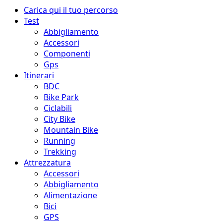
Menu
Carica qui il tuo percorso
principale
Test
Abbigliamento
Accessori
Componenti
Gps
Itinerari
BDC
Bike Park
Ciclabili
City Bike
Mountain Bike
Running
Trekking
Attrezzatura
Accessori
Abbigliamento
Alimentazione
Bici
GPS