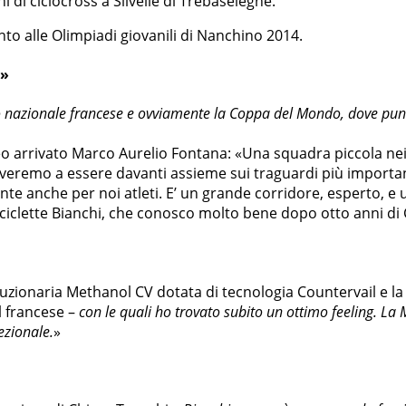
 di ciclocross a Silvelle di Trebaseleghe.
to alle Olimpiadi giovanili di Nanchino 2014.
O»
nato nazionale francese e ovviamente la Coppa del Mondo, dove pun
neo arrivato Marco Aurelio Fontana: «Una squadra piccola ne
eremo a essere davanti assieme sui traguardi più important
nte anche per noi atleti. E’ un grande corridore, esperto, e
iciclette Bianchi, che conosco molto bene dopo otto anni di
luzionaria Methanol CV dotata di tecnologia Countervail e l
l francese –
con le quali ho trovato subito un ottimo feeling. La 
cezionale.
»