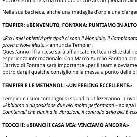
Poche settimane fa ha trionfato anche ai Campionati italiani
Nella sua bacheca, anche una medaglia d’oro e una d’argen
TEMPIER: «BENVENUTO, FONTANA: PUNTIAMO IN ALT
«
Fra i miei obiettivi principali ci sono il Mondiale, il Campio
prova a Nove Mesto.
» annuncia Tempier.
Quest’anno il francese sarà affiancato nel team Elite dal 
esperienza internazionale. Con Marco Aurelio Fontana prov
L’arrivo di Fontana sarà importante «per il team e ovviame
potrò dargli qualche consiglio nella messa a punto delle b
TEMPIER E LE METHANOL: «UN FEELING ECCELLENTE»
Tempier e i suoi compagni di squadra utilizzeranno la rivo
«
Abbiamo a disposizione due bici molto performanti
– spiega i
Countervail che elimina le vibrazioni, il controllo della bici è ec
TEOCCHI: «BIANCHI CASA MIA: VINCIAMO ANCORA»