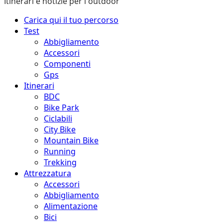
Itinerari e notizie per l'outdoor
Menu
Carica qui il tuo percorso
principale
Test
Abbigliamento
Accessori
Componenti
Gps
Itinerari
BDC
Bike Park
Ciclabili
City Bike
Mountain Bike
Running
Trekking
Attrezzatura
Accessori
Abbigliamento
Alimentazione
Bici