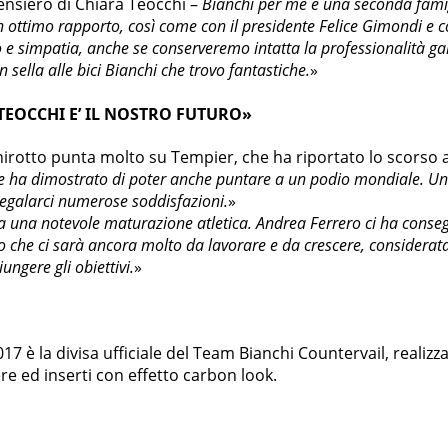
pensiero di Chiara Teocchi –
Bianchi per me è una seconda famig
ottimo rapporto, così come con il presidente Felice Gimondi e con
o e simpatia, anche se conserveremo intatta la professionalità g
n sella alle bici Bianchi che trovo fantastiche.
»
 TEOCCHI E’ IL NOSTRO FUTURO»
rotto punta molto su Tempier, che ha riportato lo scorso a
e ha dimostrato di poter anche puntare a un podio mondiale. Un c
regalarci numerose soddisfazioni.
»
una notevole maturazione atletica. Andrea Ferrero ci ha conseg
o che ci sarà ancora molto da lavorare e da crescere, considerata 
ungere gli obiettivi.
»
017 è la divisa ufficiale del Team Bianchi Countervail, realizz
re ed inserti con effetto carbon look.