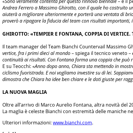
«
Sono veramente contenta per questo rinnovo biennale
– è il 
Andrea Ferrero a Massimo Ghirotto, con il quale ho costruito un 
aiuterà a migliorare ulteriormente e porterà una ventata di bri
proverò a ripagare la fiducia del team con risultati importanti, i
GHIROTTO: «TEMPIER E FONTANA, COPPIA DI VERTICE.
Il team manager del Team Bianchi Countervail Massimo Ghi
vertice, fra i primi dieci al mondo
– spiega il tecnico veneto –
continuità ai risultati. Con Fontana forma una coppia che può 
E su Teocchi: «
Anno dopo anno, Chiara sta mettendo in mostra 
ciclismo fuoristrada. E noi vogliamo investire su di lei. Sappiam
dimostra che Chiara ha idee ben chiare e le doti giuste per raggi
LA NUOVA MAGLIA
Oltre all’arrivo di Marco Aurelio Fontana, altra novità del 2
La maglia è celeste Bianchi con estremità delle maniche ne
Ulteriori informazioni:
www.bianchi.com
.