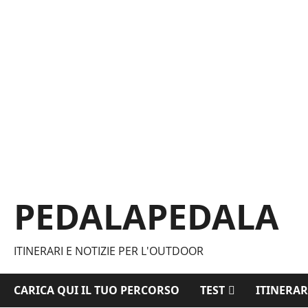
Vai
al
contenuto
PEDALAPEDALA
ITINERARI E NOTIZIE PER L'OUTDOOR
CARICA QUI IL TUO PERCORSO
TEST
ITINERAR