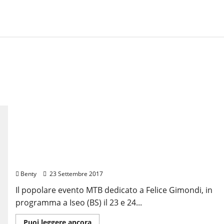
Xplova X5Evo DEBUTTA IN ITALIA ALLA
GIMONDIBIKE
Benty
23 Settembre 2017
Il popolare evento MTB dedicato a Felice Gimondi, in
programma a Iseo (BS) il 23 e 24...
Leggi
Puoi leggere ancora