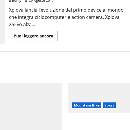
Benty
29 Agosto 2017
XPLOVA
X5
EVO
Xplova lancia l’evoluzione del primo device al mondo
che integra ciclocomputer e action camera. Xplova
X5Evo alza...
Leggi
Puoi leggere ancora
di
più
su
NUOVO
XPLOVA
X5EVO,
L’EMOZIONE
È
REALE
SOLO
SE
CONDIVISA
Mountain Bike
Sport
CANNONDALE MOUNTAI
TOUR TOSCANA, CALEN