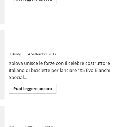
di
più
su
Xplova
X5Evo
DEBUTTA
IN
ITALIA
ALLA
GIMONDIBIKE
UNA SPECIAL EDITION FIRMATA BIANCHI PER
XPLOVA X5 EVO
Benty
4 Settembre 2017
Xplova unisce le forze con il celebre costruttore
italiano di biciclette per lanciare “X5 Evo Bianchi
Special...
Leggi
Puoi leggere ancora
di
più
su
UNA
SPECIAL
EDITION
NUOVO XPLOVA X5EVO, L’EMOZIONE È REALE
FIRMATA
SOLO SE CONDIVISA
BIANCHI
PER