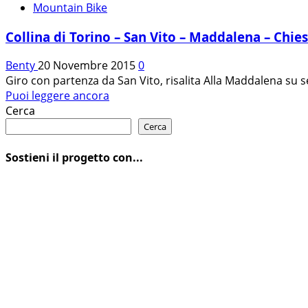
Mountain Bike
Collina di Torino – San Vito – Maddalena – Chies
Benty
20 Novembre 2015
0
Giro con partenza da San Vito, risalita Alla Maddalena su se
Leggi
Puoi leggere ancora
di
Cerca
più
Cerca
su
Collina
Sostieni il progetto con...
di
Torino
–
San
Vito
–
Maddalena
–
Chiesetta
–