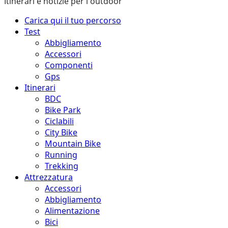
Itinerari e notizie per l'outdoor
Menu
Carica qui il tuo percorso
principale
Test
Abbigliamento
Accessori
Componenti
Gps
Itinerari
BDC
Bike Park
Ciclabili
City Bike
Mountain Bike
Running
Trekking
Attrezzatura
Accessori
Abbigliamento
Alimentazione
Bici