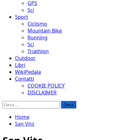
GPS
Sci
Sport
Ciclismo
Mountain Bike
Running
Sci
Triathlon
Outdoor
Libri
WikiPedala
Contatti
COOKIE POLICY
DISCLAIMER
Ricerca
per:
Home
San Vito