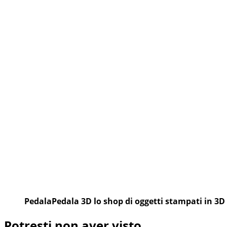
DEI
CONCORRENTI
SCONTO
DEL
50%
PROSSIMA
G&M
PedalaPedala 3D lo shop di oggetti stampati in 3D
Potresti non aver visto