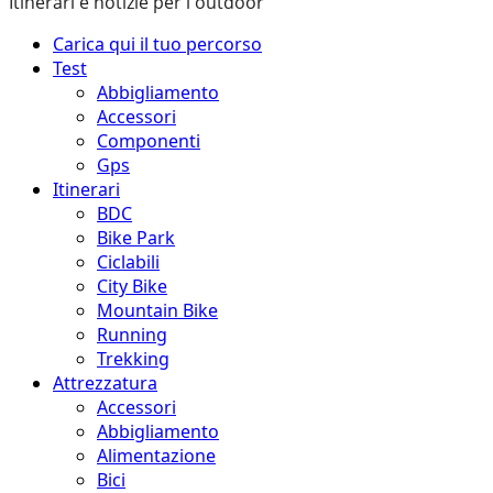
Itinerari e notizie per l'outdoor
Menu
Carica qui il tuo percorso
principale
Test
Abbigliamento
Accessori
Componenti
Gps
Itinerari
BDC
Bike Park
Ciclabili
City Bike
Mountain Bike
Running
Trekking
Attrezzatura
Accessori
Abbigliamento
Alimentazione
Bici