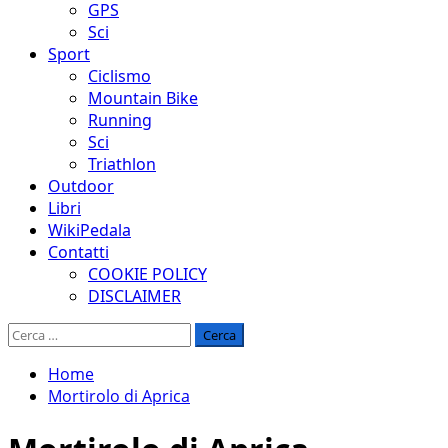
GPS
Sci
Sport
Ciclismo
Mountain Bike
Running
Sci
Triathlon
Outdoor
Libri
WikiPedala
Contatti
COOKIE POLICY
DISCLAIMER
Ricerca
per:
Home
Mortirolo di Aprica