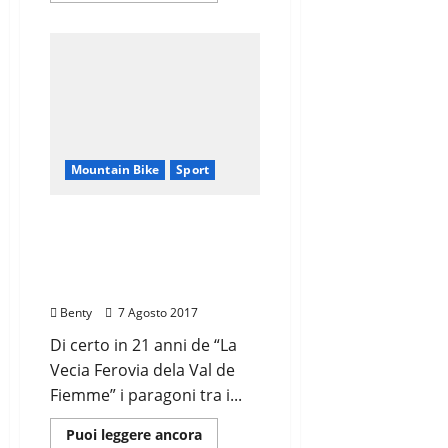
più
su
MARIA
CRISTINA
NISI
ALLA
PASSO
BUOLE
XTREME
Mountain Bike
Sport
‘VECIA FEROVIA’
RABENSTEINER E NISI
IMPRENDIBILI
LOCOMOTIVE
Benty
7 Agosto 2017
Di certo in 21 anni de “La
Vecia Ferovia dela Val de
Fiemme” i paragoni tra i...
Leggi
Puoi leggere ancora
di