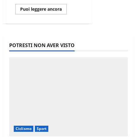
Leggi
Puoi leggere ancora
di
più
su
LA
VAL
DI
SOLE
MARATHON
POTRESTI NON AVER VISTO
ASSEGNA
LA
MAGLIA
TRICOLORE
A
JURI
RAGNOLI
E
MARIA
CRISTINA
NISI
Ciclismo
Sport