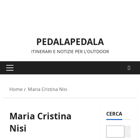
Vai
al
contenuto
PEDALAPEDALA
ITINERARI E NOTIZIE PER L'OUTDOOR
Menu
principale
Home
Maria Cristina Nisi
Maria Cristina
CERCA
Nisi
Cerca