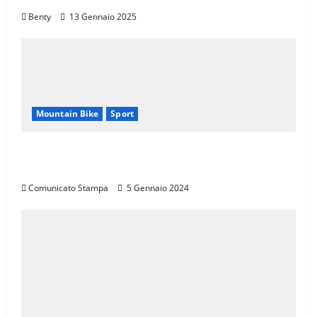
Benty
13 Gennaio 2025
Mountain Bike
Sport
CANNONDALE MOUNTAIN BIKE TOUR
TOSCANA, CALENDARIO 2024
Comunicato Stampa
5 Gennaio 2024