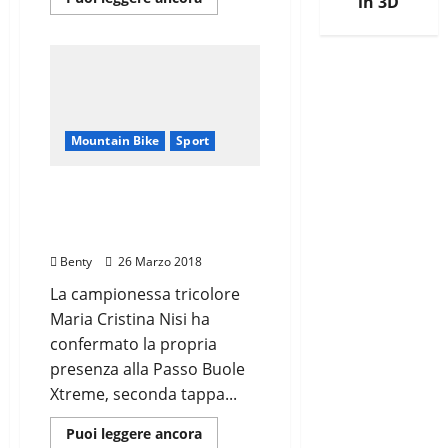
in 3D
di
più
su
NISI
AL
VIA
DE
“LA
VECIA
FEROVIA”
Mountain Bike
Sport
MARIA CRISTINA NISI
ALLA PASSO BUOLE
XTREME
Benty
26 Marzo 2018
La campionessa tricolore
Maria Cristina Nisi ha
confermato la propria
presenza alla Passo Buole
Xtreme, seconda tappa...
Leggi
Puoi leggere ancora
di