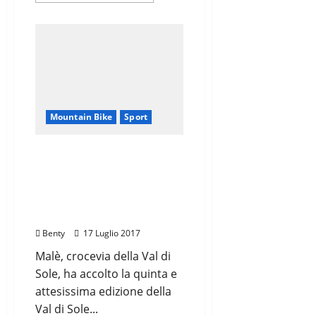
più
su
‘VECIA
FEROVIA’
RABENSTEINER
E
NISI
IMPRENDIBILI
LOCOMOTIVE
Mountain Bike
Sport
LA VAL DI SOLE
MARATHON ASSEGNA LA
MAGLIA TRICOLORE A
JURI RAGNOLI E MARIA
CRISTINA NISI
Benty
17 Luglio 2017
Malè, crocevia della Val di
Sole, ha accolto la quinta e
attesissima edizione della
Val di Sole...