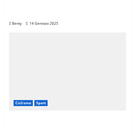
Il Giro d’Italia e il Giro Women: Spettacolo
sul Muro di Ca’ del Poggio
Benty
14 Gennaio 2025
Ciclismo
Sport
Eroica e Ferrarini: Una Partnership per
Promuovere l’Eccellenza Italiana nel
Mondo