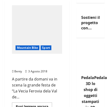
Sostieni il
progetto
con...
Mountain Bike
Sport
NISI AL VIA DE “LA VECIA
FEROVIA”
Benty
3 Agosto 2018
PedalaPedala
A partire da domani va in
3D lo
scena la grande festa de
shop di
“La Vecia Ferovia dela Val
oggetti
de...
stampati
Leggi
Puoi leggere ancora