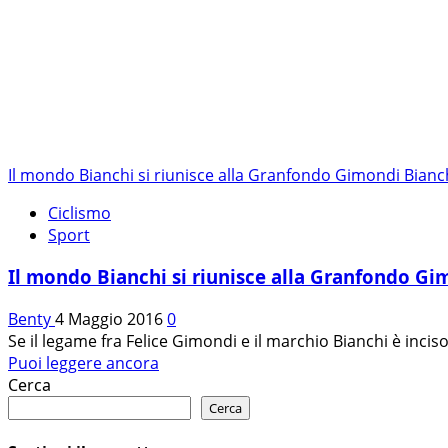
SULLE
SALITE
DELLA
GIMONDI
Il mondo Bianchi si riunisce alla Granfondo Gimondi Bianc
Ciclismo
Sport
Il mondo Bianchi si riunisce alla Granfondo Gi
Benty
4 Maggio 2016
0
Se il legame fra Felice Gimondi e il marchio Bianchi è inciso 
Leggi
Puoi leggere ancora
di
Cerca
più
Cerca
su