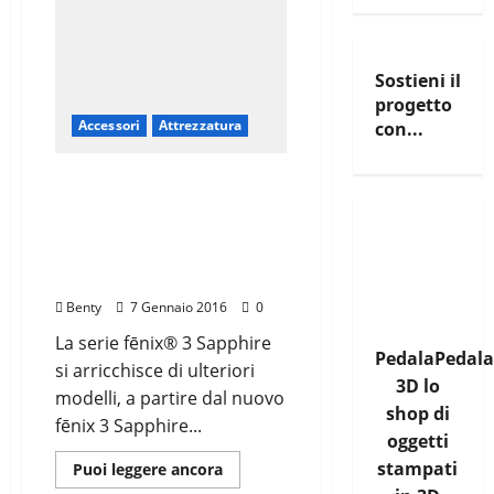
Sostieni il
progetto
Accessori
Attrezzatura
con...
NUOVI GARMIN FĒNIX® 3
SAPPHIRE: L’EVOLUZIONE
DELLO SPORTWATCH, TRA
PERFORMANCE ED
ELEGANZA
Benty
7 Gennaio 2016
0
La serie fēnix® 3 Sapphire
PedalaPedala
si arricchisce di ulteriori
3D lo
modelli, a partire dal nuovo
shop di
fēnix 3 Sapphire...
oggetti
stampati
Leggi
Puoi leggere ancora
di