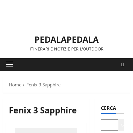
Vai
al
contenuto
PEDALAPEDALA
ITINERARI E NOTIZIE PER L'OUTDOOR
Menu
principale
Home
Fenix 3 Sapphire
Fenix 3 Sapphire
CERCA
Cerca