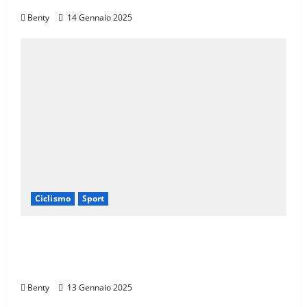
Benty
14 Gennaio 2025
Ciclismo
Sport
Eroica e Ferrarini: Una Partnership per
Promuovere l’Eccellenza Italiana nel
Mondo
Benty
13 Gennaio 2025