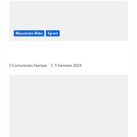
Mountain Bike
Sport
CANNONDALE MOUNTAIN BIKE TOUR
TOSCANA, CALENDARIO 2024
Comunicato Stampa
5 Gennaio 2024