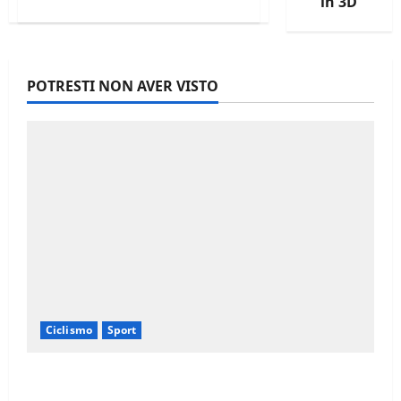
in 3D
più
su
NUOVI
GARMIN
FĒNIX®
3
SAPPHIRE:
POTRESTI NON AVER VISTO
L’EVOLUZIONE
DELLO
SPORTWATCH,
TRA
PERFORMANCE
ED
ELEGANZA
Ciclismo
Sport
Il Giro d’Italia e il Giro Women: Spettacolo
sul Muro di Ca’ del Poggio