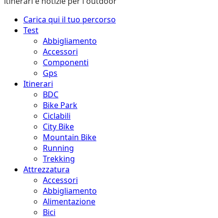
Itinerari e notizie per l'outdoor
Menu
Carica qui il tuo percorso
principale
Test
Abbigliamento
Accessori
Componenti
Gps
Itinerari
BDC
Bike Park
Ciclabili
City Bike
Mountain Bike
Running
Trekking
Attrezzatura
Accessori
Abbigliamento
Alimentazione
Bici