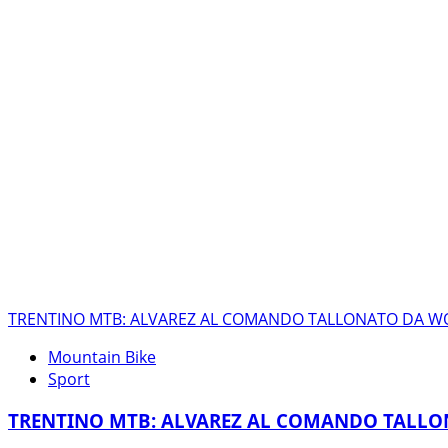
BRENTA
BIKE
PER
TUTTI
PERCORSO
NON
COMPETITIVO
NOVITÀ
ASSOLUTA
TRENTINO MTB: ALVAREZ AL COMANDO TALLONATO DA 
Mountain Bike
Sport
TRENTINO MTB: ALVAREZ AL COMANDO TALL