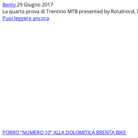
Benty
29 Giugno 2017
La quarta prova di Trentino MTB presented by Rotalnord, l
Leggi
Puoi leggere ancora
di
più
su
TRENTINO
MTB:
ALVAREZ
AL
COMANDO
TALLONATO
DA
WOHLGEMUTH
PORRO “NUMERO 10” ALLA DOLOMITICA BRENTA BIKE