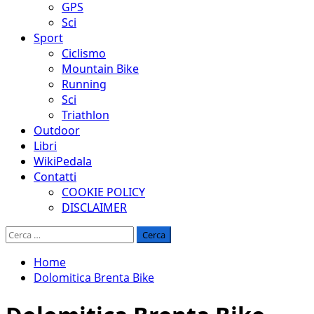
GPS
Sci
Sport
Ciclismo
Mountain Bike
Running
Sci
Triathlon
Outdoor
Libri
WikiPedala
Contatti
COOKIE POLICY
DISCLAIMER
Ricerca
per:
Home
Dolomitica Brenta Bike