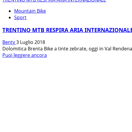
Mountain Bike
Sport
TRENTINO MTB RESPIRA ARIA INTERNAZIONAL
Benty
3 Luglio 2018
Dolomitica Brenta Bike a tinte zebrate, oggi in Val Rendena
Leggi
Puoi leggere ancora
di
più
su
TRENTINO
MTB
RESPIRA
ARIA
INTERNAZIONALE