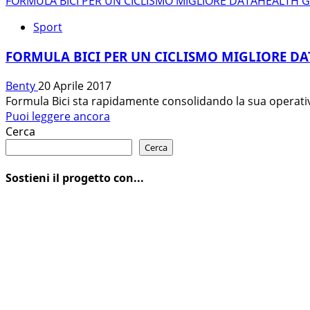
FORMULA BICI PER UN CICLISMO MIGLIORE DATAHEALTH 
Sport
FORMULA BICI PER UN CICLISMO MIGLIORE D
Benty
20 Aprile 2017
Formula Bici sta rapidamente consolidando la sua operatività
Leggi
Puoi leggere ancora
di
Cerca
più
Cerca
su
FORMULA
Sostieni il progetto con...
BICI
PER
UN
CICLISMO
MIGLIORE
DATAHEALTH
GARANTISCE
L’AGONISMO