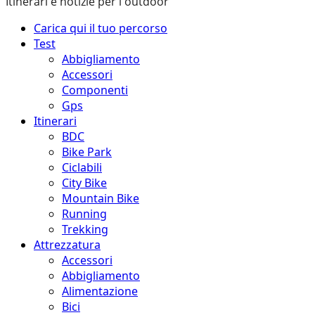
Itinerari e notizie per l'outdoor
Menu
Carica qui il tuo percorso
principale
Test
Abbigliamento
Accessori
Componenti
Gps
Itinerari
BDC
Bike Park
Ciclabili
City Bike
Mountain Bike
Running
Trekking
Attrezzatura
Accessori
Abbigliamento
Alimentazione
Bici