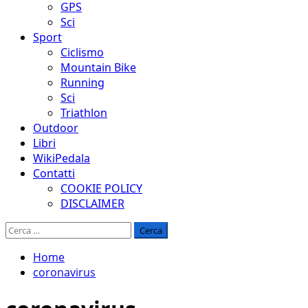
GPS
Sci
Sport
Ciclismo
Mountain Bike
Running
Sci
Triathlon
Outdoor
Libri
WikiPedala
Contatti
COOKIE POLICY
DISCLAIMER
Ricerca
per:
Home
coronavirus