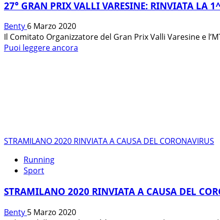
27° GRAN PRIX VALLI VARESINE: RINVIATA LA 
Benty
6 Marzo 2020
Il Comitato Organizzatore del Gran Prix Valli Varesine e l’
Leggi
Puoi leggere ancora
di
più
su
27°
GRAN
PRIX
VALLI
VARESINE:
STRAMILANO 2020 RINVIATA A CAUSA DEL CORONAVIRUS
RINVIATA
LA
Running
1^
Sport
PROVA
DI
STRAMILANO 2020 RINVIATA A CAUSA DEL CO
RANCIO
VALCUVIA
Benty
5 Marzo 2020