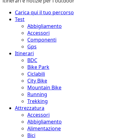
Itinerari e notizie per l'outdoor
Menu
Carica qui il tuo percorso
principale
Test
Abbigliamento
Accessori
Componenti
Gps
Itinerari
BDC
Bike Park
Ciclabili
City Bike
Mountain Bike
Running
Trekking
Attrezzatura
Accessori
Abbigliamento
Alimentazione
Bici