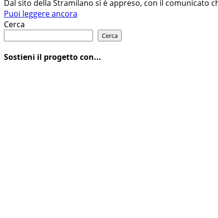
Dal sito della Stramilano sì è appreso, con il comunicato ch
Leggi
Puoi leggere ancora
di
Cerca
più
Cerca
su
STRAMILANO
Sostieni il progetto con...
2020
RINVIATA
A
CAUSA
DEL
CORONAVIRUS