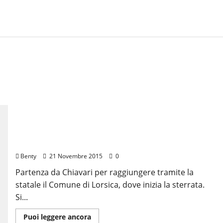
Giro di Lorsica
Benty
21 Novembre 2015
0
Partenza da Chiavari per raggiungere tramite la
statale il Comune di Lorsica, dove inizia la sterrata.
Si...
Leggi
Puoi leggere ancora