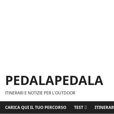
Vai
al
contenuto
PEDALAPEDALA
ITINERARI E NOTIZIE PER L'OUTDOOR
CARICA QUI IL TUO PERCORSO
TEST
ITINERAR