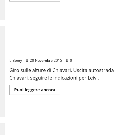
di
più
su
Giro
di
Lorsica
Leivi Anchetta
Benty
20 Novembre 2015
0
Giro sulle alture di Chiavari. Uscita autostrada
Chiavari, seguire le indicazioni per Leivi.
Leggi
Puoi leggere ancora
di
più
su
Leivi
Anchetta