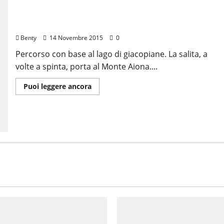
Monte Aiona
Benty
14 Novembre 2015
0
Percorso con base al lago di giacopiane. La salita, a
volte a spinta, porta al Monte Aiona....
Leggi
Puoi leggere ancora
di
più
su
Monte
Aiona