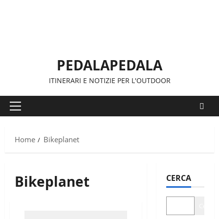
Vai
al
contenuto
PEDALAPEDALA
ITINERARI E NOTIZIE PER L'OUTDOOR
Menu
principale
Home
Bikeplanet
Bikeplanet
CERCA
Cerca