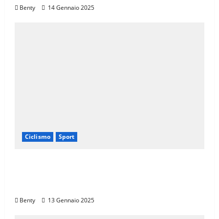
Benty
14 Gennaio 2025
Ciclismo
Sport
Eroica e Ferrarini: Una Partnership per
Promuovere l’Eccellenza Italiana nel
Mondo
Benty
13 Gennaio 2025