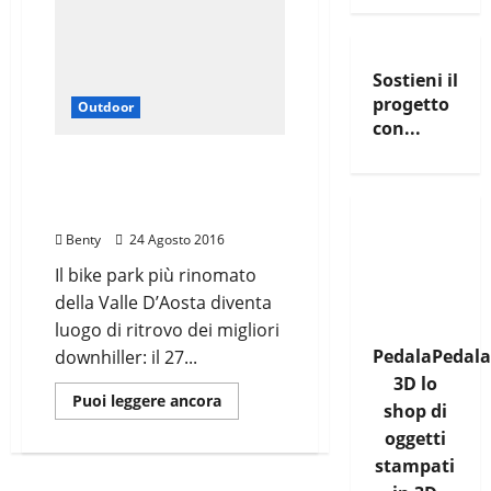
Sostieni il
progetto
Outdoor
con...
GRAVITALIA E
PROMOZIONI AL PILA
BIKEPLANET
Benty
24 Agosto 2016
Il bike park più rinomato
della Valle D’Aosta diventa
luogo di ritrovo dei migliori
PedalaPedala
downhiller: il 27...
3D lo
Leggi
Puoi leggere ancora
shop di
di
più
oggetti
su
GRAVITALIA
stampati
E