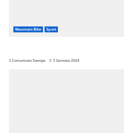
Mountain Bike
Sport
CANNONDALE MOUNTAIN BIKE TOUR
TOSCANA, CALENDARIO 2024
Comunicato Stampa
5 Gennaio 2024