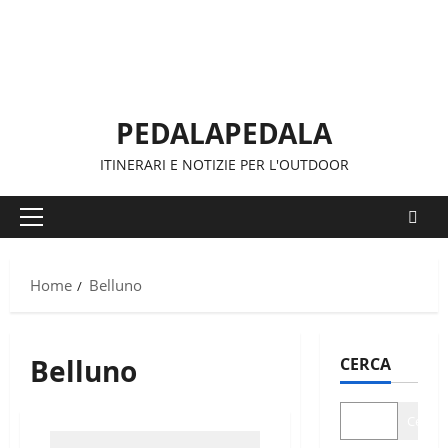
Vai
al
contenuto
PEDALAPEDALA
ITINERARI E NOTIZIE PER L'OUTDOOR
Menu
principale
Home
Belluno
Belluno
CERCA
Cerca