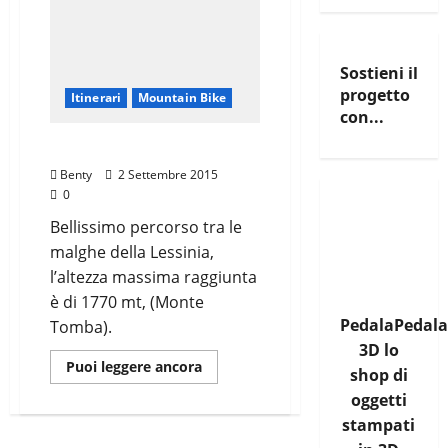
Sostieni il
progetto
Itinerari
Mountain Bike
con...
Lessinia
Benty
2 Settembre 2015
0
Bellissimo percorso tra le
malghe della Lessinia,
l’altezza massima raggiunta
è di 1770 mt, (Monte
PedalaPedala
Tomba).
3D lo
Leggi
Puoi leggere ancora
shop di
di
più
oggetti
su
Lessinia
stampati