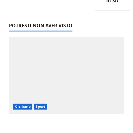
in 3D
POTRESTI NON AVER VISTO
Ciclismo
Sport
Il Giro d’Italia e il Giro Women: Spettacolo
sul Muro di Ca’ del Poggio