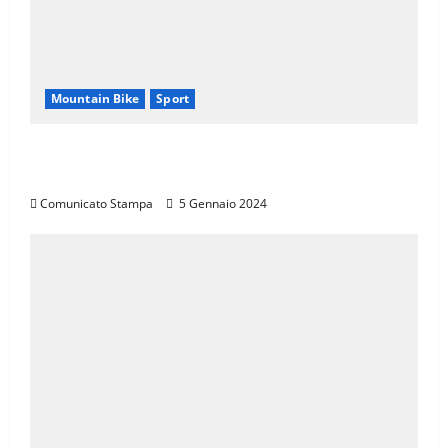
Mountain Bike
Sport
CANNONDALE MOUNTAIN BIKE TOUR
TOSCANA, CALENDARIO 2024
Comunicato Stampa
5 Gennaio 2024