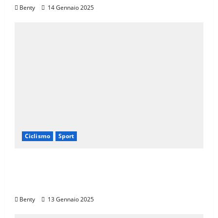
Benty
14 Gennaio 2025
Ciclismo
Sport
Eroica e Ferrarini: Una Partnership per
Promuovere l’Eccellenza Italiana nel
Mondo
Benty
13 Gennaio 2025