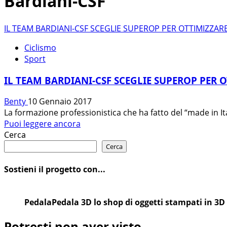
Bardiani-CSF
IL TEAM BARDIANI-CSF SCEGLIE SUPEROP PER OTTIMIZZAR
Ciclismo
Sport
IL TEAM BARDIANI-CSF SCEGLIE SUPEROP PER 
Benty
10 Gennaio 2017
La formazione professionistica che ha fatto del “made in It
Leggi
Puoi leggere ancora
di
Cerca
più
Cerca
su
IL
Sostieni il progetto con...
TEAM
BARDIANI-
CSF
PedalaPedala 3D lo shop di oggetti stampati in 3D
SCEGLIE
Potresti non aver visto
SUPEROP