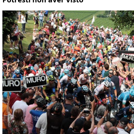
PER
OTTIMIZZARE
L’ALLENAMENTO
DEI
PROPRI
ATLETI