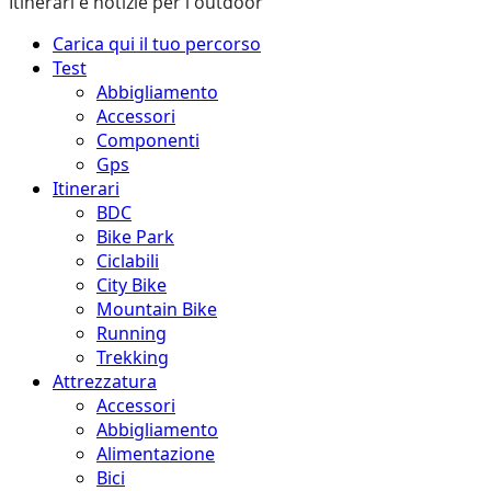
Itinerari e notizie per l'outdoor
Menu
Carica qui il tuo percorso
principale
Test
Abbigliamento
Accessori
Componenti
Gps
Itinerari
BDC
Bike Park
Ciclabili
City Bike
Mountain Bike
Running
Trekking
Attrezzatura
Accessori
Abbigliamento
Alimentazione
Bici