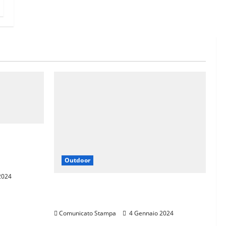
N BIKE
DARIO
Outdoor
2024
LA SPORTIVA È SPONSOR DI
TROFEO SKI ALP 4 VALLI
Comunicato Stampa
4 Gennaio 2024