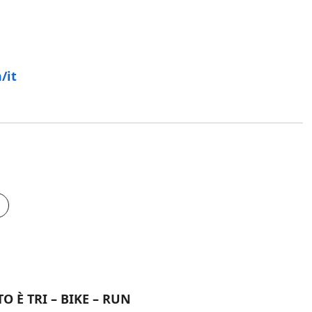
/it
 È TRI – BIKE – RUN