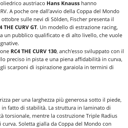
poliedrico austriaco
Hans Knauss
hanno
CURV. A poche ore dall’avvio della Coppa del Mondo
 ottobre sulle nevi di Sölden, Fischer presenta il
4 THE CURV GT
. Un modello di estrazione racing,
un pubblico qualificato e di alto livello, che vuole
gnative.
rpone
RC4 THE CURV 130
, anch’esso sviluppato con il
lo preciso in pista e una piena affidabilità in curva,
li scarponi di ispirazione garaiola in termini di
rizza per una larghezza più generosa sotto il piede,
n fatto di stabilità. La struttura in laminato di
tà torsionale, mentre la costruzione Triple Radius
di curva. Soletta gialla da Coppa del Mondo con