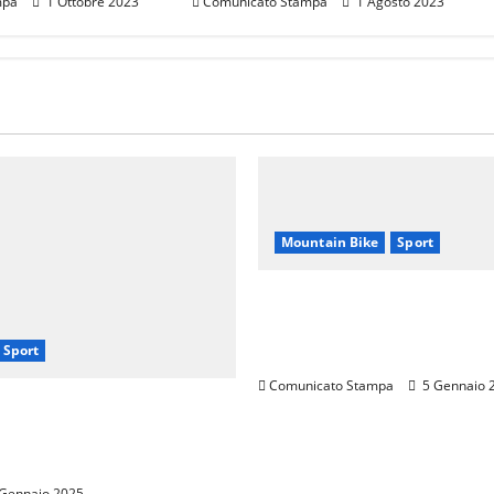
mpa
1 Ottobre 2023
Comunicato Stampa
1 Agosto 2023
Mountain Bike
Sport
CANNONDALE MOUNTAI
TOUR TOSCANA, CALEN
Sport
2024
Comunicato Stampa
5 Gennaio 
errarini: Una
hip per Promuovere
nza Italiana nel Mondo
Gennaio 2025