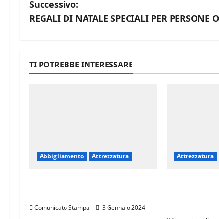
a
Successivo:
v
REGALI DI NATALE SPECIALI PER PERSONE 
i
g
TI POTREBBE INTERESSARE
a
z
i
o
Abbigliamento
Attrezzatura
Attrezzatura
n
e
LA SPORTIVA PRESENTA
SARTO PRE
AARON OROZCO
RASO TC, I
a
COMPOSITE
Comunicato Stampa
3 Gennaio 2024