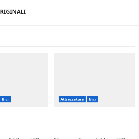
ORIGINALI
Bici
Attrezzatura
Bici
SENTA LA NUOVA
VIVI I TUOI SPOSTAMENTI IN
N CARBONIO TRI-
CITTÀ IN MODO SEMPLICE E
VELOCE