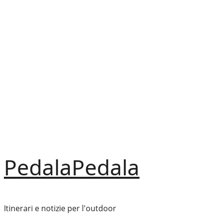
Vai
al
contenuto
PedalaPedala
Itinerari e notizie per l'outdoor