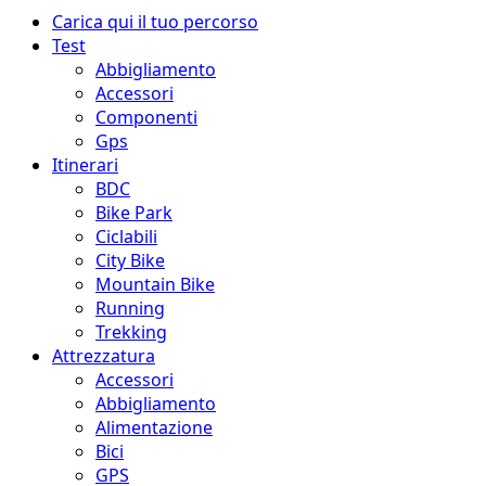
Menu
Carica qui il tuo percorso
principale
Test
Abbigliamento
Accessori
Componenti
Gps
Itinerari
BDC
Bike Park
Ciclabili
City Bike
Mountain Bike
Running
Trekking
Attrezzatura
Accessori
Abbigliamento
Alimentazione
Bici
GPS