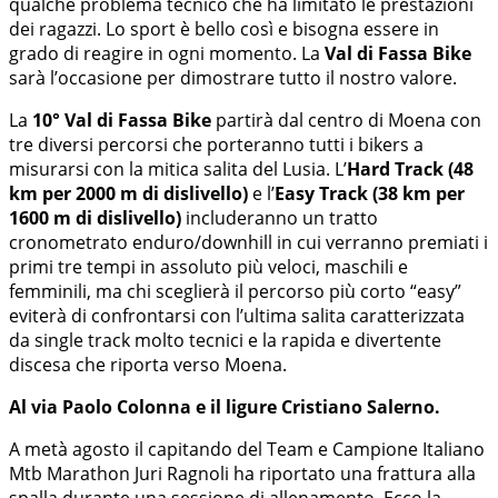
qualche problema tecnico che ha limitato le prestazioni
dei ragazzi. Lo sport è bello così e bisogna essere in
grado di reagire in ogni momento. La
Val di Fassa Bike
sarà l’occasione per dimostrare tutto il nostro valore.
La
10° Val di Fassa Bike
partirà dal centro di Moena con
tre diversi percorsi che porteranno tutti i bikers a
misurarsi con la mitica salita del Lusia. L’
Hard Track (48
km per 2000 m di dislivello)
e l’
Easy Track (38 km per
1600 m di dislivello)
includeranno un tratto
cronometrato enduro/downhill in cui verranno premiati i
primi tre tempi in assoluto più veloci, maschili e
femminili, ma chi sceglierà il percorso più corto “easy”
eviterà di confrontarsi con l’ultima salita caratterizzata
da single track molto tecnici e la rapida e divertente
discesa che riporta verso Moena.
Al via Paolo Colonna e il ligure Cristiano Salerno.
A metà agosto il capitando del Team e Campione Italiano
Mtb Marathon Juri Ragnoli ha riportato una frattura alla
spalla durante una sessione di allenamento. Ecco la