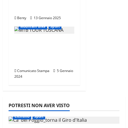
l’Eccellenza Italiana nel
i
Mondo
Benty
13 Gennaio 2025
c
Mountain Bike
Sport
o
CANNONDALE
l
MOUNTAIN BIKE TOUR
TOSCANA,
o
CALENDARIO 2024
Comunicato Stampa
5 Gennaio
2024
POTRESTI NON AVER VISTO
Ciclismo
Sport