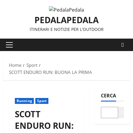
Vai
al
PEDALAPEDALA
contenuto
ITINERARI E NOTIZIE PER L'OUTDOOR
Menu
principale
Home
Sport
SCOTT ENDURO RUN: BUONA LA PRIMA
CERCA
Running
Sport
SCOTT
Cerca
ENDURO RUN: