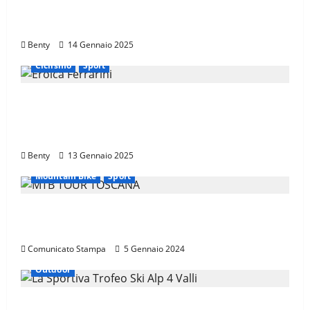
Il Giro d’Italia e il Giro Women: Spettacolo
sul Muro di Ca’ del Poggio
Benty
14 Gennaio 2025
Ciclismo
Sport
Eroica e Ferrarini: Una Partnership per
Promuovere l’Eccellenza Italiana nel
Mondo
Benty
13 Gennaio 2025
Mountain Bike
Sport
CANNONDALE MOUNTAIN BIKE TOUR
TOSCANA, CALENDARIO 2024
Comunicato Stampa
5 Gennaio 2024
Outdoor
LA SPORTIVA È SPONSOR DI TROFEO SKI