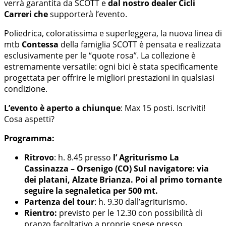
verrà garantita da SCOTT e
dal nostro dealer Cicli
Carreri che
supporterà l’evento.
Poliedrica, coloratissima e superleggera, la nuova linea di
mtb
Contessa
della famiglia SCOTT è pensata e realizzata
esclusivamente per le “quote rosa”. La collezione è
estremamente versatile: ogni bici è stata specificamente
progettata per offrire le migliori prestazioni in qualsiasi
condizione.
L’evento è aperto a chiunque
: Max 15 posti. Iscriviti!
Cosa aspetti?
Programma:
Ritrovo
: h. 8.45 presso
l’ Agriturismo La
Cassinazza – Orsenigo (CO) Sul navigatore: via
dei platani, Alzate Brianza. Poi al primo tornante
seguire la segnaletica per 500 mt.
Partenza del tour
: h. 9.30 dall’agriturismo.
Rientro:
previsto per le 12.30 con possibilità di
pranzo facoltativo a proprie spese presso