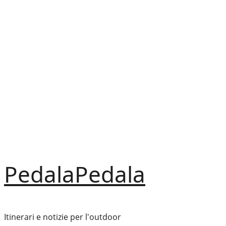
Vai
al
contenuto
PedalaPedala
Itinerari e notizie per l'outdoor