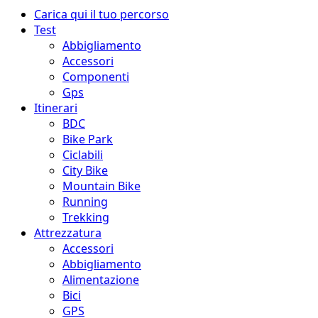
Menu
Carica qui il tuo percorso
principale
Test
Abbigliamento
Accessori
Componenti
Gps
Itinerari
BDC
Bike Park
Ciclabili
City Bike
Mountain Bike
Running
Trekking
Attrezzatura
Accessori
Abbigliamento
Alimentazione
Bici
GPS