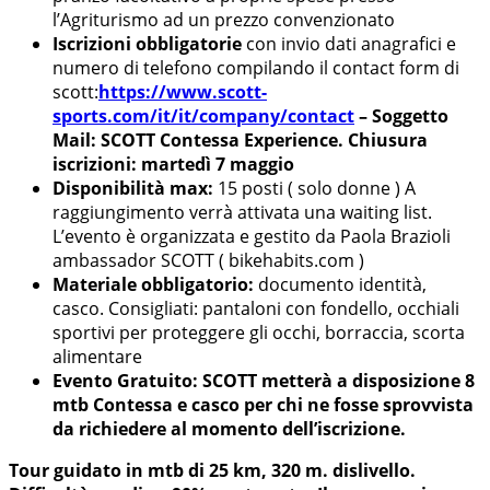
l’Agriturismo ad un prezzo convenzionato
Iscrizioni obbligatorie
con invio dati anagrafici e
numero di telefono compilando il contact form di
scott:
https://www.scott-
sports.com/it/it/company/contact
– Soggetto
Mail: SCOTT Contessa Experience. Chiusura
iscrizioni: martedì 7 maggio
Disponibilità max:
15 posti ( solo donne ) A
raggiungimento verrà attivata una waiting list.
L’evento è organizzata e gestito da Paola Brazioli
ambassador SCOTT ( bikehabits.com )
Materiale obbligatorio:
documento identità,
casco. Consigliati: pantaloni con fondello, occhiali
sportivi per proteggere gli occhi, borraccia, scorta
alimentare
Evento Gratuito: SCOTT metterà a disposizione 8
mtb Contessa e casco per chi ne fosse sprovvista
da richiedere al momento dell’iscrizione.
Tour guidato in mtb di 25 km, 320 m. dislivello.