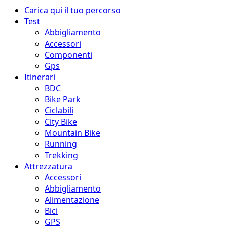
Menu
Carica qui il tuo percorso
principale
Test
Abbigliamento
Accessori
Componenti
Gps
Itinerari
BDC
Bike Park
Ciclabili
City Bike
Mountain Bike
Running
Trekking
Attrezzatura
Accessori
Abbigliamento
Alimentazione
Bici
GPS