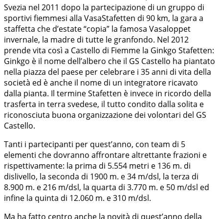
Svezia nel 2011 dopo la partecipazione di un gruppo di
sportivi fiemmesi alla VasaStafetten di 90 km, la gara a
staffetta che d’estate “copia” la famosa Vasaloppet
invernale, la madre di tutte le granfondo. Nel 2012
prende vita così a Castello di Fiemme la Ginkgo Stafetten:
Ginkgo è il nome dell’albero che il GS Castello ha piantato
nella piazza del paese per celebrare i 35 anni di vita della
società ed è anche il nome di un integratore ricavato
dalla pianta. Il termine Stafetten è invece in ricordo della
trasferta in terra svedese, il tutto condito dalla solita e
riconosciuta buona organizzazione dei volontari del GS
Castello.
Tanti i partecipanti per quest’anno, con team di 5
elementi che dovranno affrontare altrettante frazioni e
rispettivamente: la prima di 5.554 metri e 136 m. di
dislivello, la seconda di 1900 m. e 34 m/dsl, la terza di
8.900 m. e 216 m/dsl, la quarta di 3.770 m. e 50 m/dsl ed
infine la quinta di 12.060 m. e 310 m/dsl.
Ma ha fatto centro anche la novità di quest’anno della