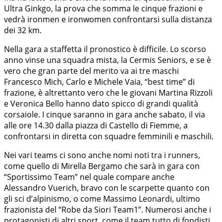
Ultra Ginkgo, la prova che somma le cinque frazioni e
vedrà ironmen e ironwomen confrontarsi sulla distanza
dei 32 km.
Nella gara a staffetta il pronostico è difficile. Lo scorso
anno vinse una squadra mista, la Cermis Seniors, e se è
vero che gran parte del merito va ai tre maschi
Francesco Mich, Carlo e Michele Vaia, “best time” di
frazione, è altrettanto vero che le giovani Martina Rizzoli
e Veronica Bello hanno dato spicco di grandi qualità
corsaiole. I cinque saranno in gara anche sabato, il via
alle ore 14.30 dalla piazza di Castello di Fiemme, a
confrontarsi in diretta con squadre femminili e maschili.
Nei vari teams ci sono anche nomi noti tra i runners,
come quello di Mirella Bergamo che sarà in gara con
“Sportissimo Team” nel quale compare anche
Alessandro Vuerich, bravo con le scarpette quanto con
gli sci d’alpinismo, o come Massimo Leonardi, ultimo
frazionista del “Robe da Siori Team1”. Numerosi anche i
protagonisti di altri sport, come il team tutto di fondisti