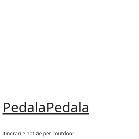
Vai
al
contenuto
PedalaPedala
Itinerari e notizie per l'outdoor