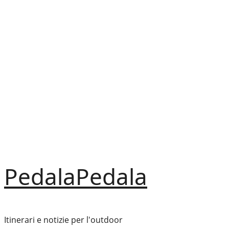
Vai
al
contenuto
PedalaPedala
Itinerari e notizie per l'outdoor