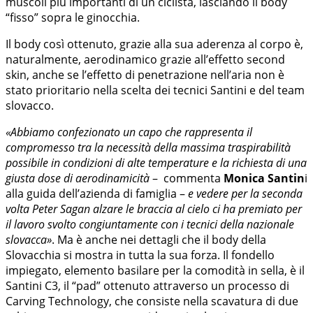
muscoli più importanti di un ciclista, lasciando il body
“fisso” sopra le ginocchia.
Il body così ottenuto, grazie alla sua aderenza al corpo è,
naturalmente, aerodinamico grazie all’effetto second
skin, anche se l’effetto di penetrazione nell’aria non è
stato prioritario nella scelta dei tecnici Santini e del team
slovacco.
«Abbiamo confezionato un capo che rappresenta il
compromesso tra la necessità della massima traspirabilità
possibile in condizioni di alte temperature e la richiesta di una
giusta dose di aerodinamicità
– commenta
Monica Santin
i
alla guida dell’azienda di famiglia –
e vedere per la seconda
volta Peter Sagan alzare le braccia al cielo ci ha premiato per
il lavoro svolto congiuntamente con i tecnici della nazionale
slovacca»
. Ma è anche nei dettagli che il body della
Slovacchia si mostra in tutta la sua forza. Il fondello
impiegato, elemento basilare per la comodità in sella, è il
Santini C3, il “pad” ottenuto attraverso un processo di
Carving Technology, che consiste nella scavatura di due