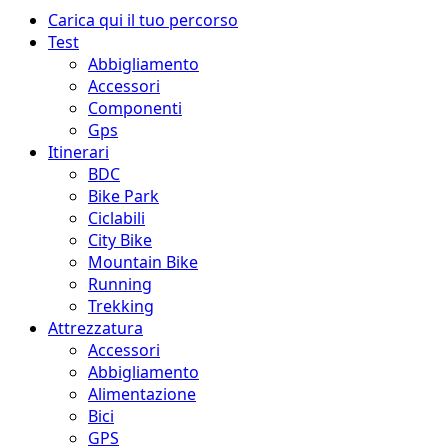
Menu
Carica qui il tuo percorso
principale
Test
Abbigliamento
Accessori
Componenti
Gps
Itinerari
BDC
Bike Park
Ciclabili
City Bike
Mountain Bike
Running
Trekking
Attrezzatura
Accessori
Abbigliamento
Alimentazione
Bici
GPS