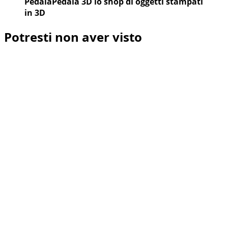
PedalaPedala 3D lo shop di oggetti stampati
in 3D
Potresti non aver visto