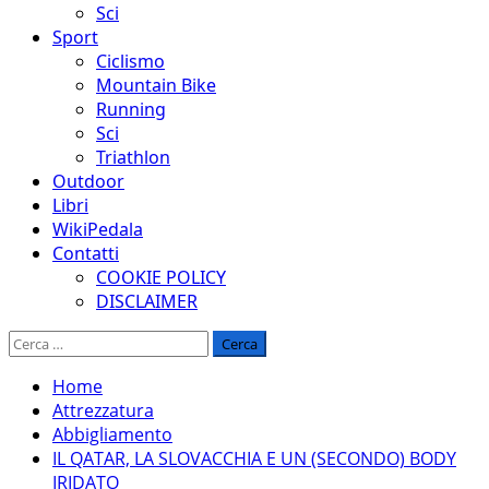
Sci
Sport
Ciclismo
Mountain Bike
Running
Sci
Triathlon
Outdoor
Libri
WikiPedala
Contatti
COOKIE POLICY
DISCLAIMER
Ricerca
per:
Home
Attrezzatura
Abbigliamento
IL QATAR, LA SLOVACCHIA E UN (SECONDO) BODY
IRIDATO