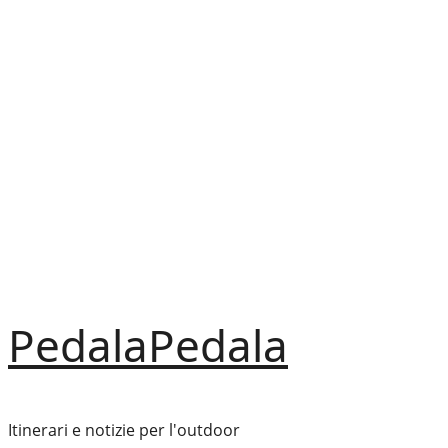
Vai
al
contenuto
PedalaPedala
Itinerari e notizie per l'outdoor