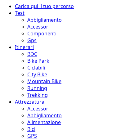
Menu
Carica qui il tuo percorso
principale
Test
Abbigliamento
Accessori
Componenti
Gps
Itinerari
BDC
Bike Park
Ciclabili
City Bike
Mountain Bike
Running
Trekking
Attrezzatura
Accessori
Abbigliamento
Alimentazione
Bici
GPS