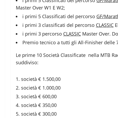
i primi 5 Classificati del percorso
GF/Marat
Master Over W1 E W2;
i primi 5 Classificati del percorso
GF/Marat
i primi 3 classificati del percorso
CLASSIC
El
i primi 3 percorso
CLASSIC
Master Over. D
Premio tecnico a tutti gli All-Finisher delle
Le prime 10 Società Classificate nella MTB R
suddiviso:
società € 1.500,00
società € 1.000,00
società € 600,00
società € 350,00
società € 300,00