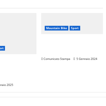
Mountain Bike
Sport
CANNONDALE MOUNTAIN
BIKE TOUR TOSCANA,
ort
CALENDARIO 2024
Comunicato Stampa
5 Gennaio 2024
rarini: Una
p per Promuovere
 Italiana nel
naio 2025