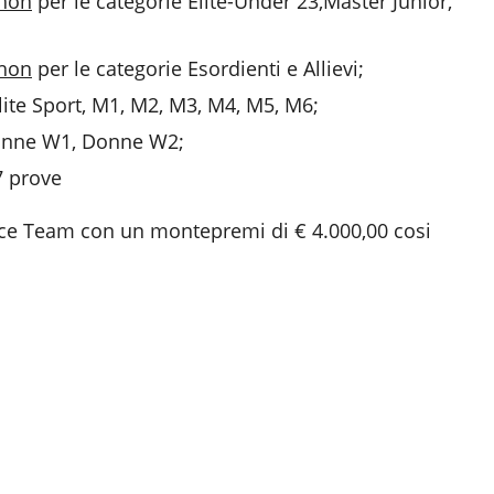
hon
per le categorie Elite-Under 23,Master Junior,
hon
per le categorie Esordienti e Allievi;
ite Sport, M1, M2, M3, M4, M5, M6;
onne W1, Donne W2;
 7 prove
ace Team con un montepremi di € 4.000,00 cosi