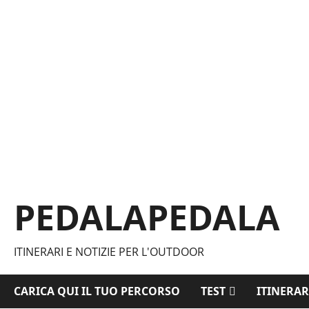
Vai
al
contenuto
PEDALAPEDALA
ITINERARI E NOTIZIE PER L'OUTDOOR
CARICA QUI IL TUO PERCORSO
TEST
ITINERAR