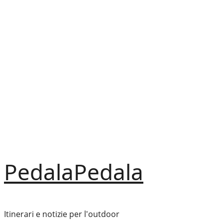
Vai
al
contenuto
PedalaPedala
Itinerari e notizie per l'outdoor