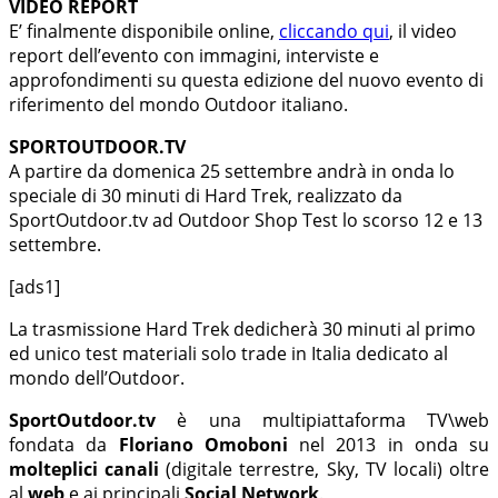
VIDEO REPORT
E’ finalmente disponibile online,
cliccando qui
, il video
report dell’evento con immagini, interviste e
approfondimenti su questa edizione del nuovo evento di
riferimento del mondo Outdoor italiano.
SPORTOUTDOOR.TV
A partire d
a domenica 25 settembre andrà in onda lo
speciale di 30 minuti di Hard Trek, realizzato da
Sport
O
utdoor.tv ad Outdoor Shop Test lo scorso 12 e 13
settembre.
[ads1]
La trasmissione Hard Trek dedicherà 30 minuti al primo
ed unico test materiali solo trade in Italia dedicato al
mondo dell’Outdoor.
SportOutdoor.tv
è una multipiattaforma TV\web
fondata da
Floriano Omoboni
nel 2013 in onda su
molteplici canali
(digitale terrestre, Sky, TV locali) oltre
al
web
e ai principali
Social Network
.