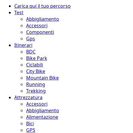
Menu
Carica qui il tuo percorso
principale
Test
Abbigliamento
Accessori
Componenti
Gps
Itinerari
BDC
Bike Park
Ciclabili
City Bike
Mountain Bike
Running
Trekking
Attrezzatura
Accessori
Abbigliamento
Alimentazione
Bici
GPS