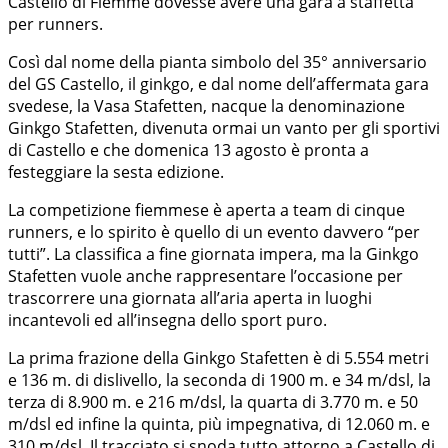
Castello di Fiemme dovesse avere una gara a staffetta
per runners.
Così dal nome della pianta simbolo del 35° anniversario
del GS Castello, il ginkgo, e dal nome dell’affermata gara
svedese, la Vasa Stafetten, nacque la denominazione
Ginkgo Stafetten, divenuta ormai un vanto per gli sportivi
di Castello e che domenica 13 agosto è pronta a
festeggiare la sesta edizione.
La competizione fiemmese è aperta a team di cinque
runners, e lo spirito è quello di un evento davvero “per
tutti”. La classifica a fine giornata impera, ma la Ginkgo
Stafetten vuole anche rappresentare l’occasione per
trascorrere una giornata all’aria aperta in luoghi
incantevoli ed all’insegna dello sport puro.
La prima frazione della Ginkgo Stafetten è di 5.554 metri
e 136 m. di dislivello, la seconda di 1900 m. e 34 m/dsl, la
terza di 8.900 m. e 216 m/dsl, la quarta di 3.770 m. e 50
m/dsl ed infine la quinta, più impegnativa, di 12.060 m. e
310 m/dsl. Il tracciato si snoda tutto attorno a Castello di