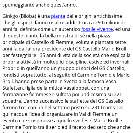
spumeggiante anche quest’anno.
Ginkgo (Biloba) è una
pianta
dalle origini antichissime
che gli esperti fanno risalire addirittura a 250 milioni di
anni fa, definita come un autentico
fossile vivente
, ed una
di queste piante fa bella mostra di sè nella piazza
principale di Castello di Fiemme, voluta e piantata sette
anni fa dall’allora presidente del GS Castello Mario Broll
per festeggiare i 35 anni di vita della società che esplica la
propria attività in molteplici discipline, estive ed invernali.
Proprio in quell’anno un gruppo di soci del GS Castello,
fondisti soprattutto, al seguito di Carmine Tomio e Mario
Broll, hanno preso parte in Svezia alla famosa Vasa
Stafetten, figlia della mitica Vasaloppet, con una
formazione fiemmese risultata poi undicesima su 221
squadre. L’anno successivo le staffette del GS Castello
furono tre, con un bel settimo posto su 231 teams. Da
qui nacque l’idea di organizzare in Val di Fiemme un
evento che si ispirasse a quello svedese. Mario Broll e
Carmine Tomio tra il serio ed il faceto decisero che anche