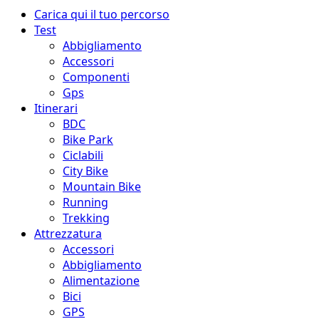
Menu
Carica qui il tuo percorso
principale
Test
Abbigliamento
Accessori
Componenti
Gps
Itinerari
BDC
Bike Park
Ciclabili
City Bike
Mountain Bike
Running
Trekking
Attrezzatura
Accessori
Abbigliamento
Alimentazione
Bici
GPS