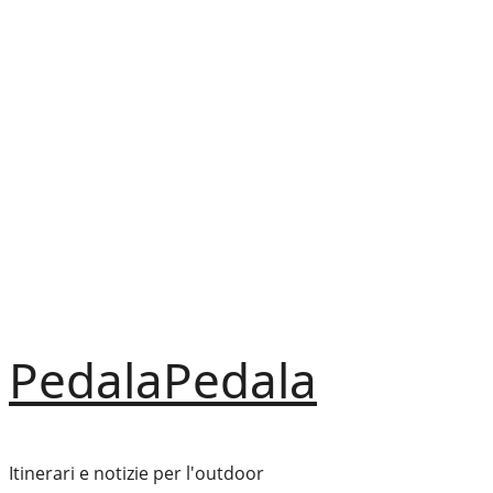
Vai
al
contenuto
PedalaPedala
Itinerari e notizie per l'outdoor