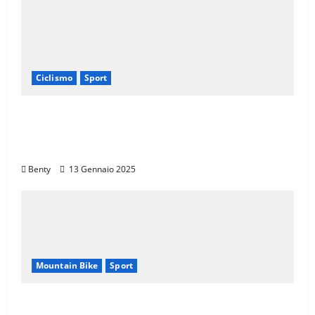
Ciclismo
Sport
Eroica e Ferrarini: Una Partnership per
Promuovere l’Eccellenza Italiana nel
Mondo
Benty
13 Gennaio 2025
Mountain Bike
Sport
CANNONDALE MOUNTAIN BIKE TOUR