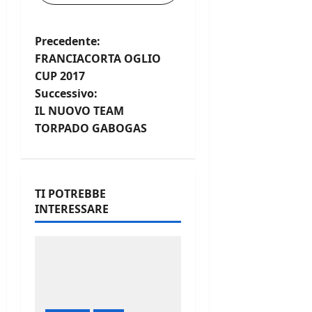
N
Precedente:
FRANCIACORTA OGLIO
a
CUP 2017
Successivo:
v
IL NUOVO TEAM
i
TORPADO GABOGAS
g
a
TI POTREBBE
INTERESSARE
z
i
o
n