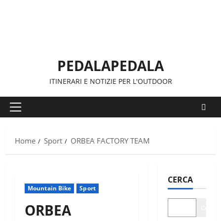
Vai
al
contenuto
PEDALAPEDALA
ITINERARI E NOTIZIE PER L'OUTDOOR
Menu
principale
Home
Sport
ORBEA FACTORY TEAM
CERCA
Mountain Bike
Sport
ORBEA
Cerca