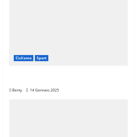
Ciclismo
Sport
Il Giro d’Italia e il Giro Women: Spettacolo
sul Muro di Ca’ del Poggio
Benty
14 Gennaio 2025