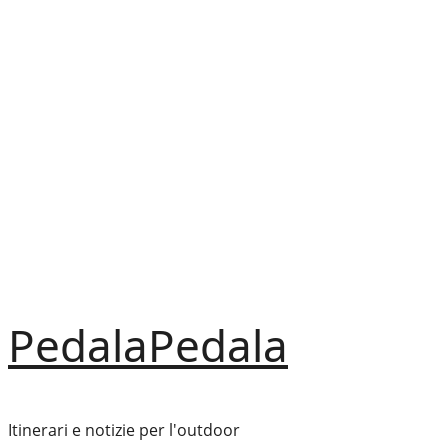
Vai
al
contenuto
PedalaPedala
Itinerari e notizie per l'outdoor