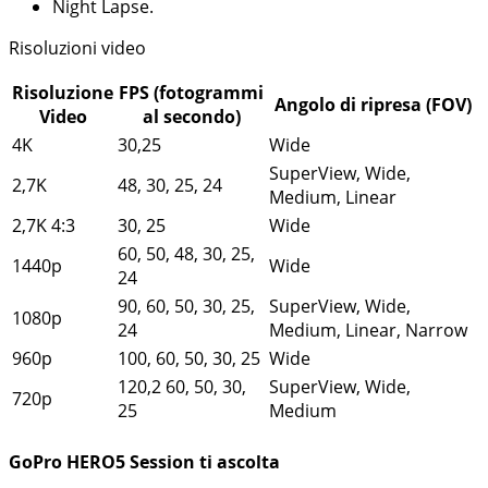
Night Lapse.
Risoluzioni video
Risoluzione
FPS (fotogrammi
Angolo di ripresa (FOV)
Video
al secondo)
4K
30,25
Wide
SuperView, Wide,
2,7K
48, 30, 25, 24
Medium, Linear
2,7K 4:3
30, 25
Wide
60, 50, 48, 30, 25,
1440p
Wide
24
90, 60, 50, 30, 25,
SuperView, Wide,
1080p
24
Medium, Linear, Narrow
960p
100, 60, 50, 30, 25
Wide
120,2 60, 50, 30,
SuperView, Wide,
720p
25
Medium
GoPro HERO5 Session ti ascolta