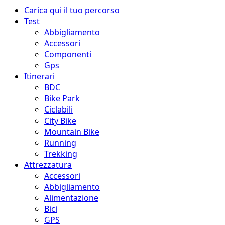
Menu
Carica qui il tuo percorso
principale
Test
Abbigliamento
Accessori
Componenti
Gps
Itinerari
BDC
Bike Park
Ciclabili
City Bike
Mountain Bike
Running
Trekking
Attrezzatura
Accessori
Abbigliamento
Alimentazione
Bici
GPS