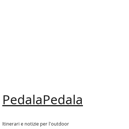
Vai
al
contenuto
PedalaPedala
Itinerari e notizie per l'outdoor