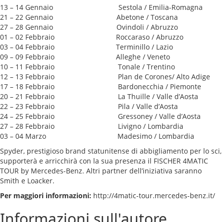
13 – 14 Gennaio Sestola / Emilia-Romagna
21 – 22 Gennaio Abetone / Toscana
27 – 28 Gennaio Ovindoli / Abruzzo
01 – 02 Febbraio Roccaraso / Abruzzo
03 – 04 Febbraio Terminillo / Lazio
09 – 09 Febbraio Alleghe / Veneto
10 – 11 Febbraio Tonale / Trentino
12 – 13 Febbraio Plan de Corones/ Alto Adige
17 – 18 Febbraio Bardonecchia / Piemonte
20 – 21 Febbraio La Thuille / Valle d’Aosta
22 – 23 Febbraio Pila / Valle d’Aosta
24 – 25 Febbraio Gressoney / Valle d’Aosta
27 – 28 Febbraio Livigno / Lombardia
03 – 04 Marzo Madesimo / Lombardia
Spyder, prestigioso brand statunitense di abbigliamento per lo sci,
supporterà e arricchirà con la sua presenza il FISCHER 4MATIC
TOUR by Mercedes-Benz. Altri partner dell’iniziativa saranno
Smith e Loacker.
Per maggiori informazioni:
http://4matic-tour.mercedes-benz.it/
Informazioni sull'autore