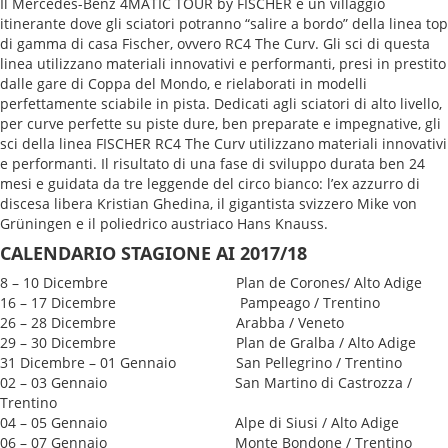
Il Mercedes-Benz 4MATIC TOUR by FISCHER è un villaggio
itinerante dove gli sciatori potranno “salire a bordo” della linea top
di gamma di casa Fischer, ovvero RC4 The Curv. Gli sci di questa
linea utilizzano materiali innovativi e performanti, presi in prestito
dalle gare di Coppa del Mondo, e rielaborati in modelli
perfettamente sciabile in pista. Dedicati agli sciatori di alto livello,
per curve perfette su piste dure, ben preparate e impegnative, gli
sci della linea FISCHER RC4 The Curv utilizzano materiali innovativi
e performanti. Il risultato di una fase di sviluppo durata ben 24
mesi e guidata da tre leggende del circo bianco: l’ex azzurro di
discesa libera Kristian Ghedina, il gigantista svizzero Mike von
Grüningen e il poliedrico austriaco Hans Knauss.
CALENDARIO STAGIONE AI 2017/18
8 – 10 Dicembre Plan de Corones/ Alto Adige
16 – 17 Dicembre Pampeago / Trentino
26 – 28 Dicembre Arabba / Veneto
29 – 30 Dicembre Plan de Gralba / Alto Adige
31 Dicembre – 01 Gennaio San Pellegrino / Trentino
02 – 03 Gennaio San Martino di Castrozza /
Trentino
04 – 05 Gennaio Alpe di Siusi / Alto Adige
06 – 07 Gennaio Monte Bondone / Trentino