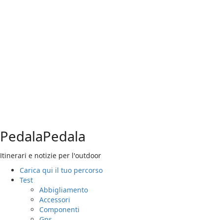
Vai
al
contenuto
PedalaPedala
Itinerari e notizie per l'outdoor
Menu
Carica qui il tuo percorso
principale
Test
Abbigliamento
Accessori
Componenti
Gps