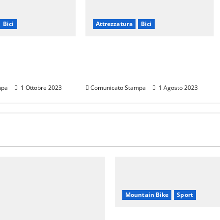
Bici
Attrezzatura
Bici
SENTA LA NUOVA
VIVI I TUOI SPOSTAMENTI IN
N CARBONIO TRI-
CITTÀ IN MODO SEMPLICE E
VELOCE
mpa
1 Ottobre 2023
Comunicato Stampa
1 Agosto 2023
Mountain Bike
Sport