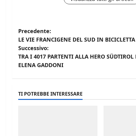
N
Precedente:
LE VIE FRANCIGENE DEL SUD IN BICICLETTA 
a
Successivo:
v
TRA I 4017 PARTENTI ALLA HERO SÜDTIRO
ELENA GADDONI
i
g
a
TI POTREBBE INTERESSARE
z
i
o