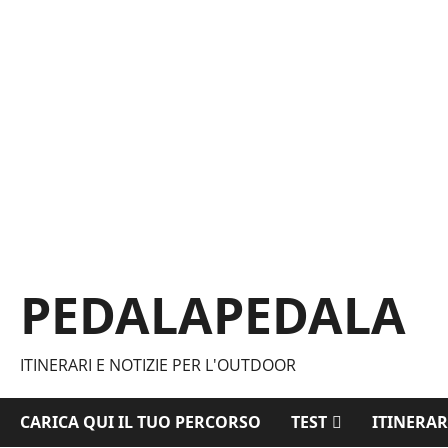
Vai
al
contenuto
PEDALAPEDALA
ITINERARI E NOTIZIE PER L'OUTDOOR
CARICA QUI IL TUO PERCORSO
TEST
ITINERAR