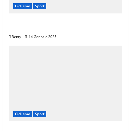
Ciclismo
Sport
Il Giro d’Italia e il Giro Women: Spettacolo
sul Muro di Ca’ del Poggio
Benty
14 Gennaio 2025
Ciclismo
Sport
Eroica e Ferrarini: Una Partnership per