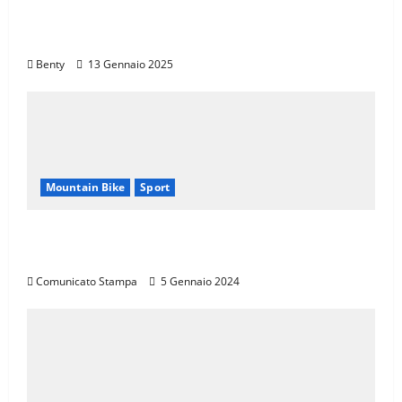
Promuovere l’Eccellenza Italiana nel
Mondo
Benty
13 Gennaio 2025
Mountain Bike
Sport
CANNONDALE MOUNTAIN BIKE TOUR
TOSCANA, CALENDARIO 2024
Comunicato Stampa
5 Gennaio 2024