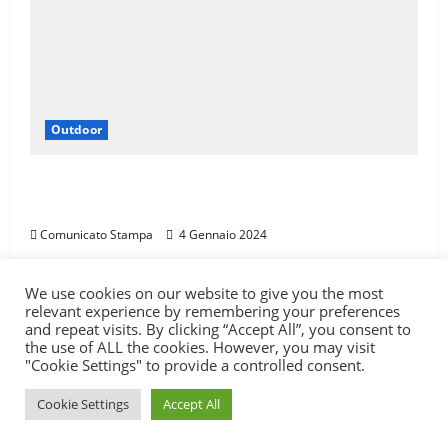
Outdoor
LA SPORTIVA È SPONSOR DI TROFEO SKI
ALP 4 VALLI
Comunicato Stampa
4 Gennaio 2024
We use cookies on our website to give you the most
Carica qui il tuo percorso
Test
Itinerari
relevant experience by remembering your preferences
and repeat visits. By clicking “Accept All”, you consent to
Attrezzatura
Sport
Outdoor
Libri
WikiPedala
the use of ALL the cookies. However, you may visit
Contatti
"Cookie Settings" to provide a controlled consent.
Copyright © All rights reserved.
|
MoreNews
di AF
Cookie Settings
Accept All
themes.