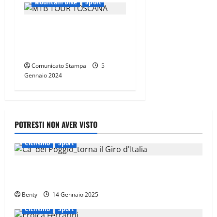
Mountain Bike
Sport
l
o
CANNONDALE MOUNTAIN
BIKE TOUR TOSCANA,
CALENDARIO 2024
Comunicato Stampa
5
Gennaio 2024
POTRESTI NON AVER VISTO
Ciclismo
Sport
Il Giro d’Italia e il Giro Women: Spettacolo sul Muro
di Ca’ del Poggio
Benty
14 Gennaio 2025
Ciclismo
Sport