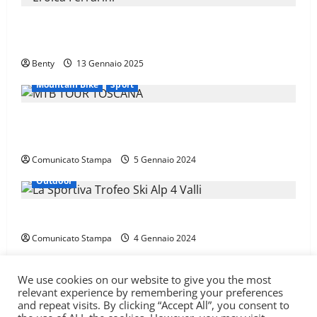
Eroica e Ferrarini: Una Partnership per Promuovere
l’Eccellenza Italiana nel Mondo
Benty
13 Gennaio 2025
Mountain Bike
Sport
CANNONDALE MOUNTAIN BIKE TOUR TOSCANA,
CALENDARIO 2024
Comunicato Stampa
5 Gennaio 2024
Outdoor
LA SPORTIVA È SPONSOR DI TROFEO SKI ALP 4 VALLI
Comunicato Stampa
4 Gennaio 2024
We use cookies on our website to give you the most
Carica qui il tuo percorso
Test
Itinerari
relevant experience by remembering your preferences
and repeat visits. By clicking “Accept All”, you consent to
Attrezzatura
Sport
Outdoor
Libri
WikiPedala