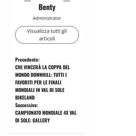
Benty
Administrator
Visualizza tutti gli
articoli
N
Precedente:
CHI VINCERÀ LA COPPA DEL
a
MONDO DOWNHILL: TUTTI I
FAVORITI PER LE FINALI
v
MONDIALI IN VAL DI SOLE
i
BIKELAND
Successivo:
g
CAMPIONATO MONDIALE 4X VAL
DI SOLE: GALLERY
a