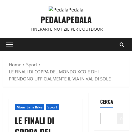
Vai
al
PEDALAPEDALA
contenuto
ITINERARI E NOTIZIE PER L'OUTDOOR
Menu
principale
Home
Sport
LE FINALI DI COPPA DEL MONDO XCO E DHI
PRENDONO UFFICIALMENTE IL VIA IN VAL DI SOLE
CERCA
Mountain Bike
Sport
LE FINALI DI
Cerca
COPPA DEL